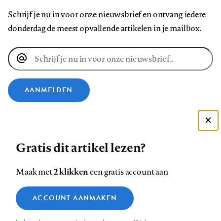
Schrijf je nu in voor onze nieuwsbrief en ontvang iedere
donderdag de meest opvallende artikelen in je mailbox.
E-
mailadres
AANMELDEN
VOLG ONS OP
Deze site gebruikt cookies
Gratis dit artikel lezen?
Zie onze cookie policy
Volg
Volg
Volg
Volg
Volg
Volg
ACCEPTEER AANBEVOLEN INSTELLINGEN
ons
ons
ons
ons
ons
ons
2 klikken
Maak met
een gratis account aan
op
op
op
op
op
op
Contact
Colofon
Disclaimer
Privacy
About us
Functionele cookies
Footer
ACCOUNT AANMAKEN
Facebook
LinkedIn
Bluesky
Instagram
YouTube
Pinterest
Medische vragen verdienen
Sluiten
Analytische cookies
betrouwbare antwoorden