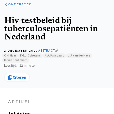
ARTIKELEN
ONDERZOEK
ONDERZOEK
Kruimelpad
Hiv-testbeleid bij
tuberculosepatiënten in
Nederland
2 DECEMBER 2007
ABSTRACT
C.H. Haar
F.G.J. Cobelens
N.A. Kalisvaart
J.J. van der Have
H. van Deutekom
Leestijd
12 minuten
Citeren
ARTIKEL
Inleiding