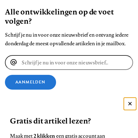
Alle ontwikkelingen op de voet
volgen?
Schrijf je nu in voor onze nieuwsbrief en ontvang iedere
donderdag de meest opvallende artikelen in je mailbox.
E-
mailadres
AANMELDEN
VOLG ONS OP
Deze site gebruikt cookies
Gratis dit artikel lezen?
Zie onze cookie policy
Volg
Volg
Volg
Volg
Volg
Volg
ACCEPTEER AANBEVOLEN INSTELLINGEN
ons
ons
ons
ons
ons
ons
2 klikken
Maak met
een gratis account aan