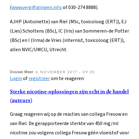
(
www.vergiftigingen.info
of 030-274 8888).
AJHP (Antoinette) van Riel (MSc, toxicoloog (ERT)), EJ
(Lies) Scholtens (BSc), IC (Iris) van Sommeren-de Potter
(BSc) en I (Irma) de Vries (internist, toxicoloog (ERT)),
allen NVIC/UMCU, Utrecht.
Douwe
Meer
6 NOVEMBER 2017 - 09:35
Login
of
registreer
om te reageren
Sterke nicotine-oplossingen zijn echt in de handel
(auteurs)
Graag reageren wij op de reacties van collega Fresow en
van Riel. De gerapporteerde sterkte van 450 mg/ml
nicotine zou volgens collega Fresow géén vloeistof voor