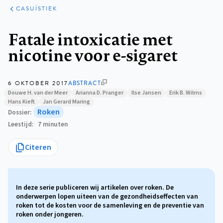
KLINISCHE
ARTIKELEN
PRAKTIJK
CASUÏSTIEK
Kruimelpad
Fatale intoxicatie met
nicotine voor e-sigaret
6 OKTOBER 2017
ABSTRACT
Douwe H. van der Meer
Arianna D. Pranger
Ilse Jansen
Erik B. Wilms
Hans Kieft
Jan Gerard Maring
Roken
Dossier
Leestijd
7 minuten
Citeren
In deze serie publiceren wij artikelen over roken. De
onderwerpen lopen uiteen van de gezondheidseffecten van
roken tot de kosten voor de samenleving en de preventie van
roken onder jongeren.