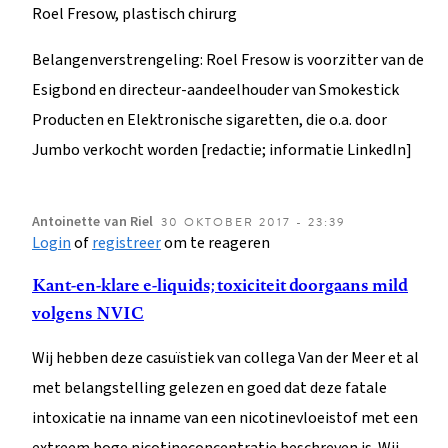
Roel Fresow, plastisch chirurg
Belangenverstrengeling: Roel Fresow is voorzitter van de
Esigbond en directeur-aandeelhouder van Smokestick
Producten en Elektronische sigaretten, die o.a. door
Jumbo verkocht worden [redactie; informatie LinkedIn]
Antoinette
van Riel
30 OKTOBER 2017 - 23:39
Login
of
registreer
om te reageren
Kant-en-klare e-liquids; toxiciteit doorgaans mild
volgens NVIC
Wij hebben deze casuïstiek van collega Van der Meer et al
met belangstelling gelezen en goed dat deze fatale
intoxicatie na inname van een nicotinevloeistof met een
extreem hoge nicotineconcentratie beschreven is. Wij