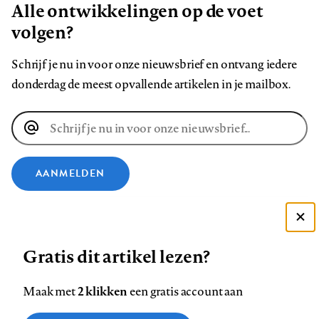
Alle ontwikkelingen op de voet
volgen?
Schrijf je nu in voor onze nieuwsbrief en ontvang iedere
donderdag de meest opvallende artikelen in je mailbox.
E-
mailadres
AANMELDEN
VOLG ONS OP
Deze site gebruikt cookies
Gratis dit artikel lezen?
Zie onze cookie policy
Volg
Volg
Volg
Volg
Volg
Volg
ACCEPTEER AANBEVOLEN INSTELLINGEN
ons
ons
ons
ons
ons
ons
2 klikken
Maak met
een gratis account aan
op
op
op
op
op
op
Contact
Colofon
Disclaimer
Privacy
About us