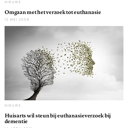
NIEUWS
Omgaan met het verzoek tot euthanasie
12 MEI 2008
NIEUWS
Huisarts wil steun bij euthanasieverzoek bij
dementie