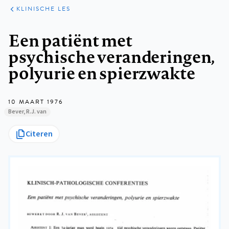
KLINISCHE
ARTIKELEN
PRAKTIJK
KLINISCHE LES
Kruimelpad
Een patiënt met
psychische veranderingen,
polyurie en spierzwakte
10 MAART 1976
Bever, R.J. van
Citeren