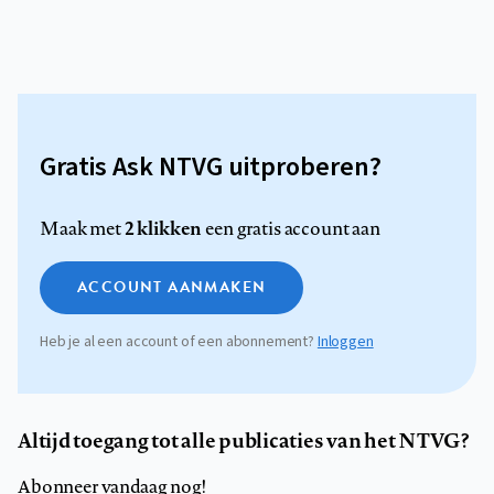
Gratis Ask NTVG uitproberen?
2 klikken
Maak met
een gratis account aan
ACCOUNT AANMAKEN
Heb je al een account of een abonnement?
Inloggen
Altijd toegang tot alle publicaties van het NTVG?
Abonneer vandaag nog!