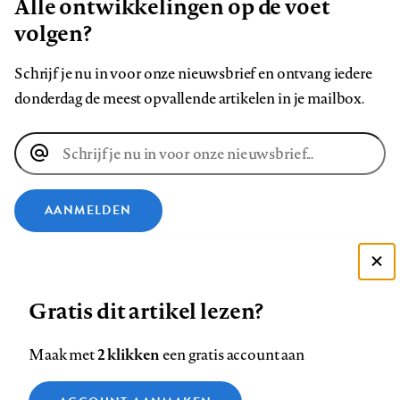
Alle ontwikkelingen op de voet
volgen?
Schrijf je nu in voor onze nieuwsbrief en ontvang iedere
donderdag de meest opvallende artikelen in je mailbox.
E-
mailadres
AANMELDEN
VOLG ONS OP
Deze site gebruikt cookies
Gratis dit artikel lezen?
Zie onze cookie policy
Volg
Volg
Volg
Volg
Volg
Volg
ACCEPTEER AANBEVOLEN INSTELLINGEN
ons
ons
2 klikken
ons
ons
ons
ons
Maak met
een gratis account aan
op
op
op
op
op
op
Contact
Colofon
Disclaimer
Privacy
About us
Functionele cookies