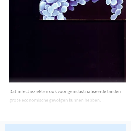
Dat infectieziekten ook voor geïndustrialiseerde landen
grote economische gevolgen kunnen hebben…