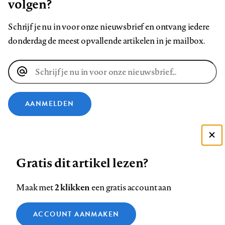
volgen?
Schrijf je nu in voor onze nieuwsbrief en ontvang iedere
donderdag de meest opvallende artikelen in je mailbox.
E-
mailadres
AANMELDEN
VOLG ONS OP
Deze site gebruikt cookies
Gratis dit artikel lezen?
Zie onze cookie policy
Volg
Volg
Volg
Volg
Volg
Volg
ACCEPTEER AANBEVOLEN INSTELLINGEN
ons
ons
ons
ons
ons
ons
2 klikken
Maak met
een gratis account aan
op
op
op
op
op
op
Contact
Colofon
Disclaimer
Privacy
About us
Functionele cookies
Footer
Facebook
ACCOUNT AANMAKEN
LinkedIn
Bluesky
Instagram
YouTube
Pinterest
Medische vragen verdienen
Sluiten
Analytische cookies