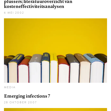
plussers; literatuuroverzicht van
kosteneffectiviteitsanalysen
6 MEI 2002
MEDIA
Emerging infections 7
28 OKTOBER 2007