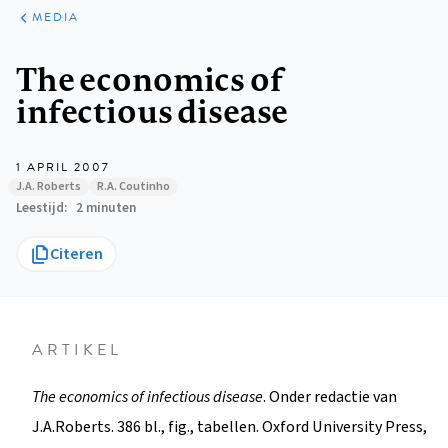
ARTIKELEN
VARIA
MEDIA
Kruimelpad
The economics of
infectious disease
1 APRIL 2007
J.A. Roberts
R.A. Coutinho
Leestijd
2 minuten
Citeren
ARTIKEL
The economics of infectious disease
. Onder redactie van
J.A.Roberts. 386 bl., fig., tabellen. Oxford University Press,