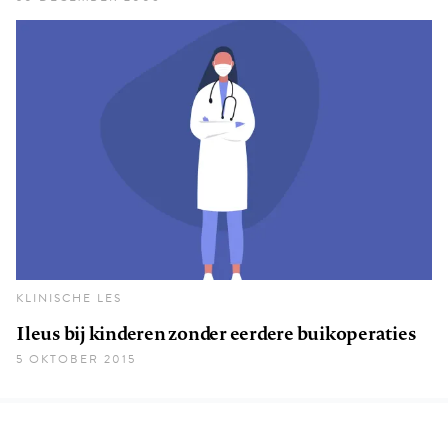
KLINISCHE LES
Ileus bij kinderen zonder eerdere buikoperaties
5 OKTOBER 2015