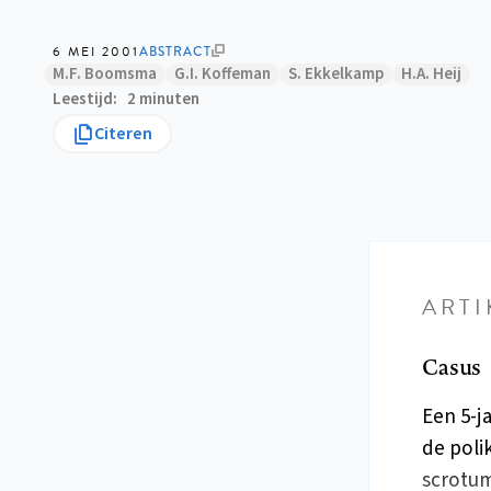
6 MEI 2001
ABSTRACT
M.F. Boomsma
G.I. Koffeman
S. Ekkelkamp
H.A. Heij
Leestijd
2 minuten
Citeren
ARTI
Casus
Een 5-j
de poli
scrotum