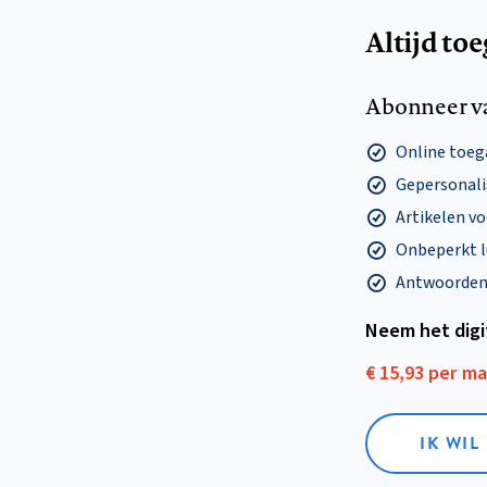
Altijd to
Abonneer v
Online toega
Gepersonalis
Artikelen v
Onbeperkt l
Antwoorden o
Neem het dig
€ 15,93 per m
IK WIL