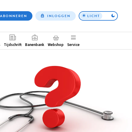
ABONNEREN
INLOGGEN
LICHT
Top
nav
ntair
s
Tijdschrift
Banenbank
Webshop
Service