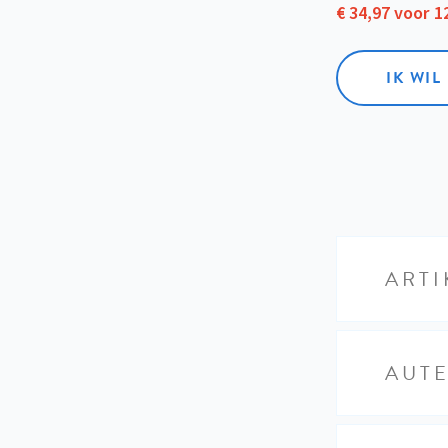
€ 34,97 voor 
IK WI
ARTI
AUT