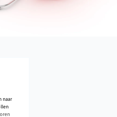
n naar
ollen
voren