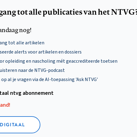
egang tot alle publicaties van het NTVG
andaag nog!
ng tot alle artikelen
eerde alerts voor artikelen en dossiers
oor opleiding en nascholing mét geaccrediteerde toetsen
uisteren naar de NTVG-podcast
p al je vragen via de AI-toepassing 'Ask NTVG'
itaal ntvg abonnement
aand!
 DIGITAAL