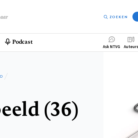
baar
ZOEKEN
Podcast
Compleme
Ask NTVG
Auteur
menu
LD
eeld (36)