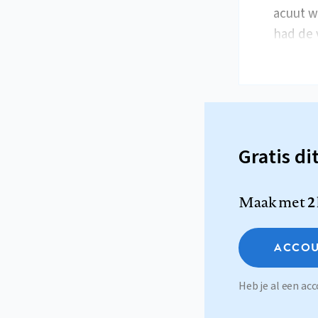
acuut w
had de 
Gratis di
Maak met
2
ACCOU
Heb je al een a