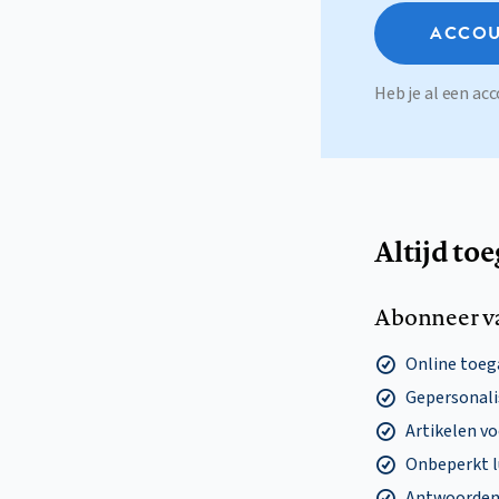
ACCOU
Heb je al een a
Altijd to
Abonneer v
Online toega
Gepersonalis
Artikelen v
Onbeperkt l
Antwoorden o