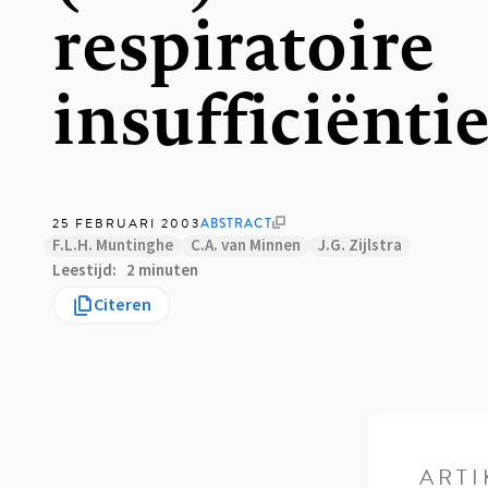
respiratoire
insufficiënti
25 FEBRUARI 2003
ABSTRACT
F.L.H. Muntinghe
C.A. van Minnen
J.G. Zijlstra
Leestijd
2 minuten
Citeren
ARTI