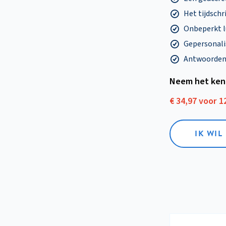
Het tijdschri
Onbeperkt l
Gepersonalis
Antwoorden o
Neem het ken
€ 34,97 voor 
IK WI