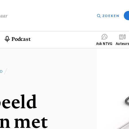
baar
ZOEKEN
Podcast
Compleme
Ask NTVG
Auteur
menu
LD
beeld
an met