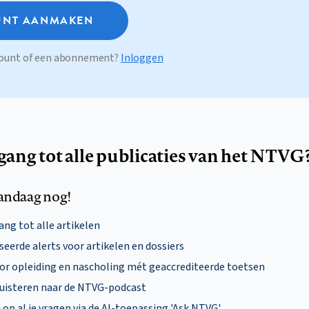
NT AANMAKEN
ccount of een abonnement?
Inloggen
egang tot alle publicaties van het NTVG
andaag nog!
ng tot alle artikelen
eerde alerts voor artikelen en dossiers
oor opleiding en nascholing mét geaccrediteerde toetsen
uisteren naar de NTVG-podcast
p al je vragen via de AI-toepassing 'Ask NTVG'