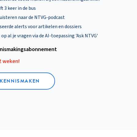
ft 3 keer in de bus
uisteren naar de NTVG-podcast
eerde alerts voor artikelen en dossiers
p al je vragen via de AI-toepassing 'Ask NTVG'
nismakings­abonnement
12 weken!
L KENNISMAKEN