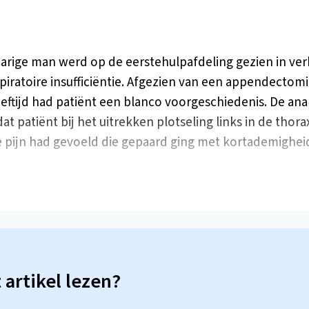
jarige man werd op de eerstehulpafdeling gezien in ve
piratoire insufficiëntie. Afgezien van een appendectomi
leeftijd had patiënt een blanco voorgeschiedenis. De a
at patiënt bij het uitrekken plotseling links in de thor
 pijn had gevoeld die gepaard ging met kortademighei
t artikel lezen?