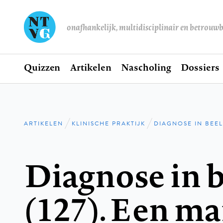
onafhankelijk, multidisciplinair en betrouw
Home
Quizzen
Artikelen
Nascholing
Dossiers
Hoofdnavigatie
ARTIKELEN
KLINISCHE PRAKTIJK
DIAGNOSE IN BEE
Kruimelpad
Diagnose in 
(127). Een m