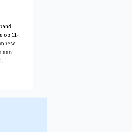
rband
e op 11-
namnese
ax een
d.