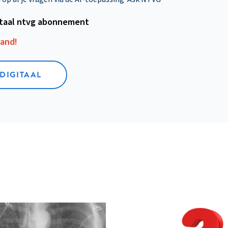
itaal ntvg abonnement
aand!
 DIGITAAL