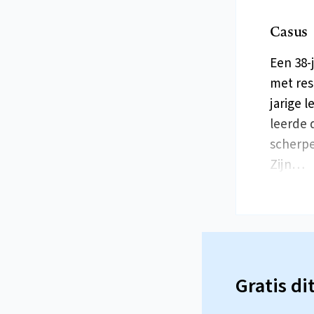
Casus
Een 38-
met res
jarige 
leerde d
scherpe
Zijn…
Gratis di