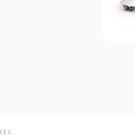
e
KEL