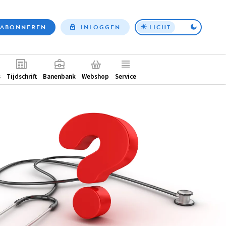
ABONNEREN
INLOGGEN
LICHT
Top
nav
ntair
s
Tijdschrift
Banenbank
Webshop
Service