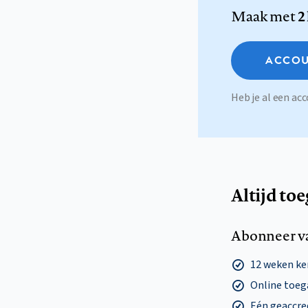
Maak met
2
ACCOU
Heb je al een a
Altijd to
Abonneer v
12 weken k
Online toega
Eén geaccre