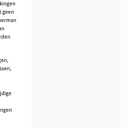
jkingen
) geen
mmerman
an
rden
gen,
ssen,
ijdige
ingen