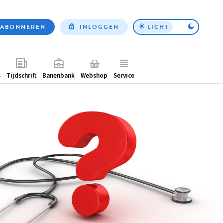
ABONNEREN
INLOGGEN
LICHT
Top
nav
ntair
s
Tijdschrift
Banenbank
Webshop
Service