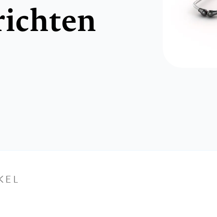
richten
KEL