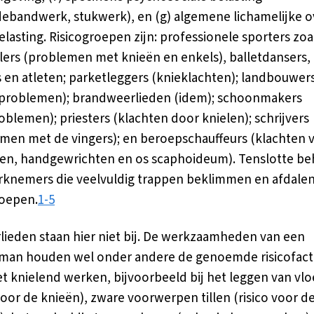
ebandwerk, stukwerk), en (g) algemene lichamelijke o
lasting. Risicogroepen zijn: professionele sporters zoa
lers (problemen met knieën en enkels), balletdansers,
 en atleten; parketleggers (knieklachten); landbouwer
problemen); brandweerlieden (idem); schoonmakers
oblemen); priesters (klachten door knielen); schrijvers
men met de vingers); en beroepschauffeurs (klachten 
en, handgewrichten en os scaphoideum). Tenslotte b
knemers die veelvuldig trappen beklimmen en afdalen
roepen.
1-5
ieden staan hier niet bij. De werkzaamheden van een
an houden wel onder andere de genoemde risicofacto
et knielend werken, bijvoorbeeld bij het leggen van vl
 voor de knieën), zware voorwerpen tillen (risico voor d