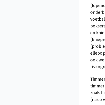
(lopend
onderbe
voetbal
boksers
en knie
(kniepr
(proble
ellebog
ook wer
risicog
Timmerl
timmerm
zoals h
(risico