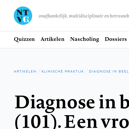
onafhankelijk, multidisciplinair en betrouw
Home
Quizzen
Artikelen
Nascholing
Dossiers
Hoofdnavigatie
ARTIKELEN
KLINISCHE PRAKTIJK
DIAGNOSE IN BEE
Kruimelpad
Diagnose in 
(101). Een v