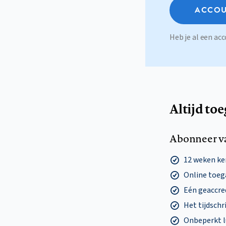
ACCOU
Heb je al een a
Altijd to
Abonneer v
12 weken k
Online toega
Eén geaccre
Het tijdschri
Onbeperkt l