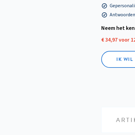
Gepersonalis
Antwoorden o
Neem het ken
€ 34,97 voor 
IK WI
ARTI