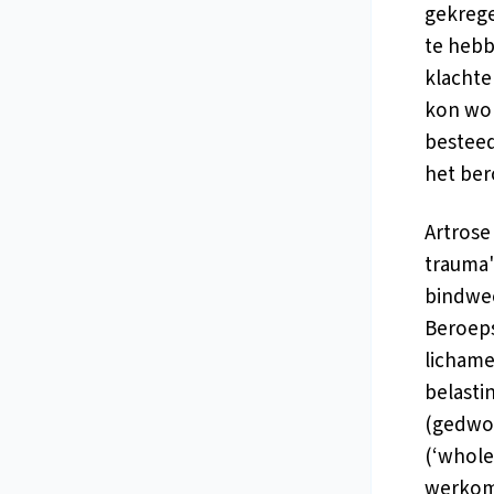
gekrege
te hebb
klachte
kon wor
bestee
het ber
Artrose
trauma'
bindwee
Beroep
lichame
belasti
(gedwon
(‘whole
werkomg