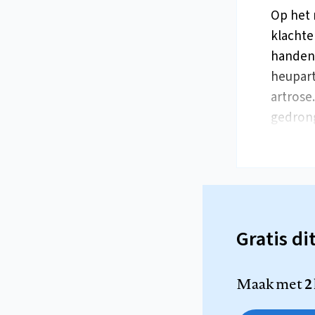
Op het 
klachte
handen,
heupart
artrose
gedron
Gratis di
Maak met
2