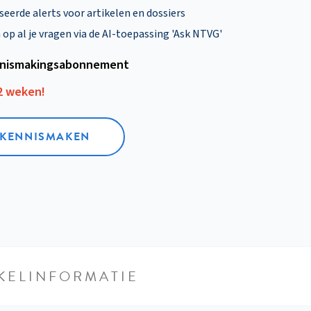
eerde alerts voor artikelen en dossiers
p al je vragen via de AI-toepassing 'Ask NTVG'
nismakings­abonnement
12 weken!
L KENNISMAKEN
KELINFORMATIE