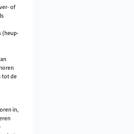
ver- of
ls
s (heup-
van
ehoren
 tot de
ren in,
oeren
e