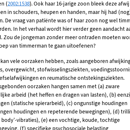
n (
2002:1538
). Ook haar 16-jarige zoon bleek deze afwi
en in schouders, heupen en handen, maar hij had (nog
n. De vraag van patiënte was of haar zoon nog wel ti
den. In het verhaal wordt hier verder geen aandacht a
d. Zou de jongeman zonder meer ontraden moeten wo
oep van timmerman te gaan uitoefenen?
 kan vele oorzaken hebben, zoals aangeboren afwijkin
s, overgewicht, stofwisselingsziekten, voedingsstoorni
fselafwijkingen en reumatische ontstekingsziekten.
sgebonden oorzaken hangen samen met (a) zware
lijke arbeid (het heffen en dragen van lasten), (b) eenz
ngen (statische spierarbeid), (c) ongunstige houdingen
gen houdingen en repeterende bewegingen), (d) trill
 body’-vibraties), (e) een vochtige, koude, tochtige
eving, (f) specifieke psychosociale belasting