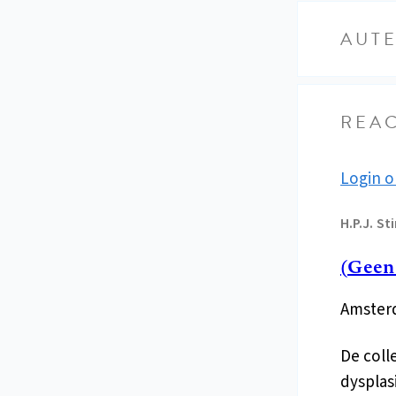
AUT
REAC
Login o
H.P.J.
Sti
(Geen
Amsterd
De coll
dysplas