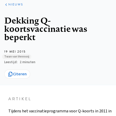
ARTIKELEN
HET
NIEUWS
KORT
Kruimelpad
Dekking Q-
koortsvaccinatie was
beperkt
19 MEI 2015
Twan van Venrooij
Leestijd
2 minuten
Citeren
ARTIKEL
Tijdens het vaccinatieprogramma voor Q-koorts in 2011 in