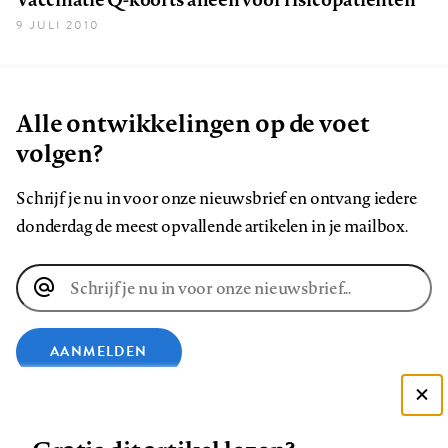
9 JULI 2010
Alle ontwikkelingen op de voet
volgen?
Schrijf je nu in voor onze nieuwsbrief en ontvang iedere
donderdag de meest opvallende artikelen in je mailbox.
E-
mailadres
AANMELDEN
VOLG ONS OP
Deze site gebruikt cookies