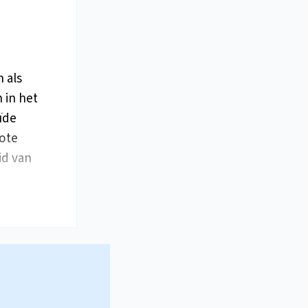
 als
 in het
ïde
rote
id van