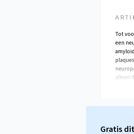
ARTI
Tot voo
een neu
amyloïd
plaques
neuropa
alleen 
Gratis di