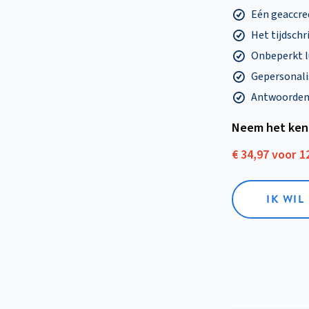
Eén geaccre
Het tijdschri
Onbeperkt l
Gepersonalis
Antwoorden o
Neem het ken
€ 34,97 voor 
IK WI