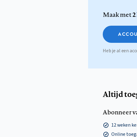
Maak met
2
ACCOU
Heb je al een a
Altijd to
Abonneer v
12 weken k
Online toega