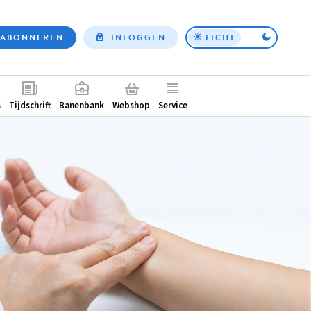
ABONNEREN
INLOGGEN
LICHT
Top
nav
ntair
s
Tijdschrift
Banenbank
Webshop
Service