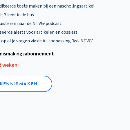
diteerde toets maken bij een nascholingsartikel
ft 3 keer in de bus
uisteren naar de NTVG-podcast
eerde alerts voor artikelen en dossiers
p al je vragen via de AI-toepassing 'Ask NTVG'
nismakings­abonnement
12 weken!
L KENNISMAKEN