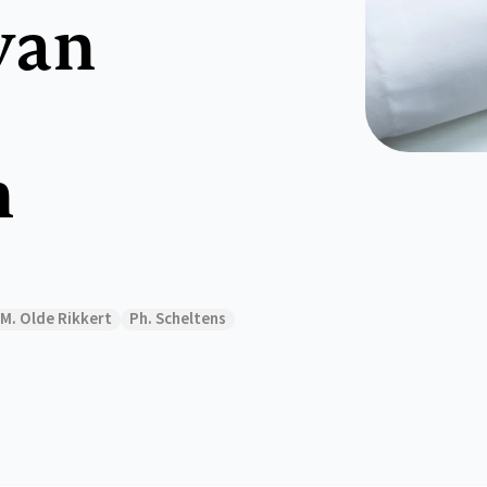
van
n
M. Olde Rikkert
Ph. Scheltens