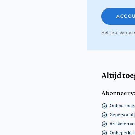
ACCOU
Heb je al een a
Altijd to
Abonneer v
Online toega
Gepersonalis
Artikelen v
Onbeperkt l