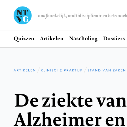
onafhankelijk, multidisciplinair en betrouw
Home
Quizzen
Artikelen
Nascholing
Dossiers
Hoofdnavigatie
ARTIKELEN
KLINISCHE PRAKTIJK
STAND VAN ZAKEN
Kruimelpad
De ziekte van
Alzheimer en