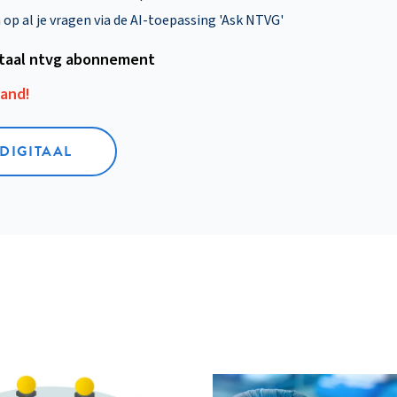
p al je vragen via de AI-toepassing 'Ask NTVG'
itaal ntvg abonnement
aand!
 DIGITAAL