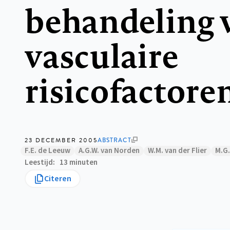
behandeling 
vasculaire
risicofactore
23 DECEMBER 2005
ABSTRACT
F.E. de Leeuw
A.G.W. van Norden
W.M. van der Flier
M.G.
Leestijd
13 minuten
Citeren