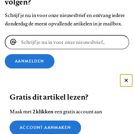
volgen?
Schrijf je nu in voor onze nieuwsbrief en ontvang iedere
donderdag de meest opvallende artikelen in je mailbox.
E-
mailadres
AANMELDEN
VOLG ONS OP
Deze site gebruikt cookies
Gratis dit artikel lezen?
Zie onze cookie policy
Volg
Volg
Volg
Volg
Volg
Volg
ACCEPTEER AANBEVOLEN INSTELLINGEN
ons
ons
ons
ons
ons
ons
2 klikken
Maak met
een gratis account aan
op
op
op
op
op
op
Contact
Colofon
Disclaimer
Privacy
About us
Functionele cookies
Footer
Facebook
LinkedIn
Bluesky
Instagram
YouTube
Pinterest
ACCOUNT AANMAKEN
Medische vragen verdienen
Sluiten
Analytische cookies