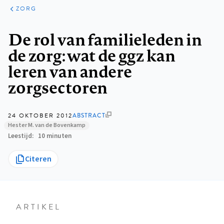
ARTIKELEN
PERSPECTIEF
ZORG
Kruimelpad
De rol van familieleden in
de zorg: wat de ggz kan
leren van andere
zorgsectoren
24 OKTOBER 2012
ABSTRACT
Hester M. van de Bovenkamp
Leestijd
10 minuten
Citeren
ARTIKEL