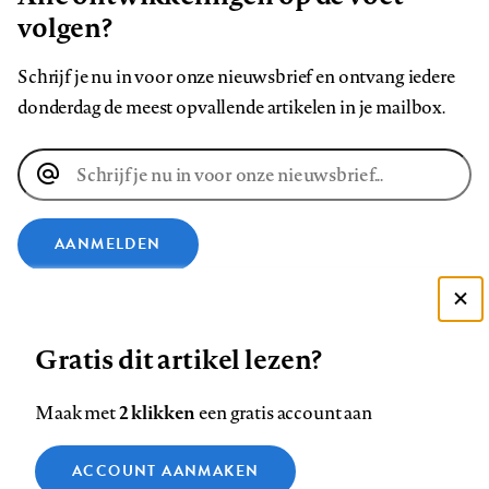
volgen?
Schrijf je nu in voor onze nieuwsbrief en ontvang iedere
donderdag de meest opvallende artikelen in je mailbox.
E-
mailadres
AANMELDEN
VOLG ONS OP
Deze site gebruikt cookies
Gratis dit artikel lezen?
Zie onze cookie policy
Volg
Volg
Volg
Volg
Volg
Volg
ACCEPTEER AANBEVOLEN INSTELLINGEN
2 klikken
Maak met
een gratis account aan
ons
ons
ons
ons
ons
ons
op
op
op
op
op
op
Functionele cookies
Contact
Colofon
Disclaimer
Privacy
About us
ACCOUNT AANMAKEN
Footer
Facebook
LinkedIn
Bluesky
Instagram
YouTube
Pinterest
Medische vragen verdienen
Sluiten