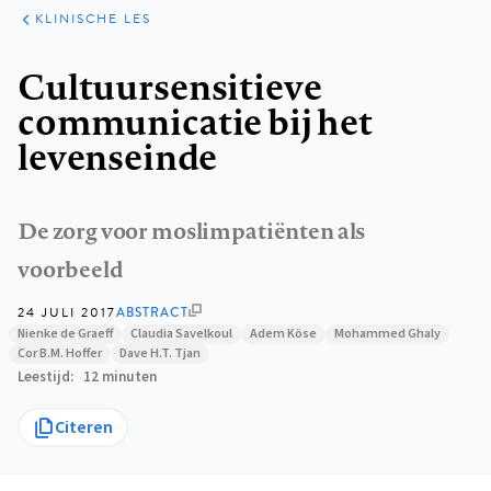
KLINISCHE
ARTIKELEN
PRAKTIJK
KLINISCHE LES
Kruimelpad
Cultuursensitieve
communicatie bij het
levenseinde
De zorg voor moslimpatiënten als
voorbeeld
24 JULI 2017
ABSTRACT
Nienke de Graeff
Claudia Savelkoul
Adem Köse
Mohammed Ghaly
Cor B.M. Hoffer
Dave H.T. Tjan
Leestijd
12 minuten
Citeren