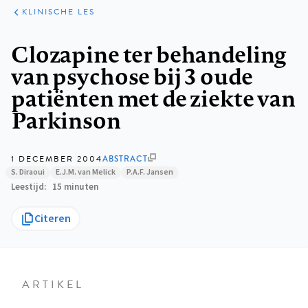
KLINISCHE
ARTIKELEN
PRAKTIJK
KLINISCHE LES
Kruimelpad
Clozapine ter behandeling
van psychose bij 3 oude
patiënten met de ziekte van
Parkinson
1 DECEMBER 2004
ABSTRACT
S. Diraoui
E.J.M. van Melick
P.A.F. Jansen
Leestijd
15 minuten
Citeren
ARTIKEL