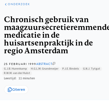
ARTIKELEN
ONDERZOEK
ONDERZOEK
Kruimelpad
Chronisch gebruik van
maagzuursecretieremmend
medicatie in de
huisartsenpraktijk in de
regio Amsterdam
25 FEBRUARI 1999
ABSTRACT
G.J.B. Hurenkamp
H.G.L.M. Grundmeijer
P.J.E. Bindels
G.N.J. Tytgat
R.W.M. van der Hulst
Leestijd
11 minuten
Citeren