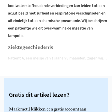
koolwaterstofhoudende verbindingen kan leiden tot een
acuut beeld met sufheid en respiratoire verschijnselen en
uiteindelijk tot een chemische pneumonie. Wij beschrijven
een patiëntje wie dit overkwam na de ingestie van
lampolie.
ziektegeschiedenis
Patiënt A, een meisje van 1 jaar en 8 maanden, zagen wij…
Gratis dit artikel lezen?
2 klikken
Maak met
een gratis account aan