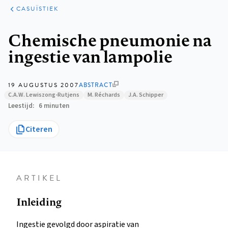
KLINISCHE
ARTIKELEN
PRAKTIJK
CASUÏSTIEK
Kruimelpad
Chemische pneumonie na
ingestie van lampolie
19 AUGUSTUS 2007
ABSTRACT
C.A.W. Lewiszong-Rutjens
M. Réchards
J.A. Schipper
Leestijd
6 minuten
Citeren
ARTIKEL
Inleiding
Ingestie gevolgd door aspiratie van