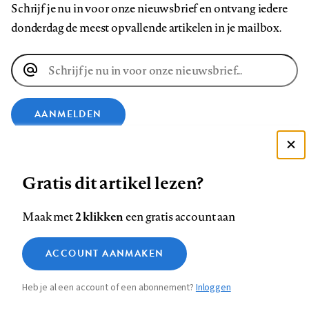
Schrijf je nu in voor onze nieuwsbrief en ontvang iedere
donderdag de meest opvallende artikelen in je mailbox.
E-
mailadres
AANMELDEN
VOLG ONS OP
Deze site gebruikt cookies
Gratis dit artikel lezen?
Zie onze cookie policy
Volg
Volg
Volg
Volg
Volg
Volg
ACCEPTEER AANBEVOLEN INSTELLINGEN
2 klikken
Maak met
een gratis account aan
ons
ons
ons
ons
ons
ons
Functionele cookies
op
op
op
op
op
op
Contact
Colofon
Disclaimer
Privacy
About us
ACCOUNT AANMAKEN
Medische vragen verdienen
Footer
Sluiten
Facebook
LinkedIn
Bluesky
Instagram
YouTube
Pinterest
Analytische cookies
betrouwbare antwoorden
Heb je al een account of een abonnement?
Inloggen
Marketing cookies
navigation
STEL ZE NU AAN ASK NTVG