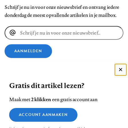
Schrijf je nu in voor onze nieuwsbrief en ontvang iedere
donderdag de meest opvallende artikelen in je mailbox.
E-
mailadres
AANMELDEN
VOLG ONS OP
Deze site gebruikt cookies
Gratis dit artikel lezen?
Zie onze cookie policy
Volg
Volg
Volg
Volg
Volg
Volg
ACCEPTEER AANBEVOLEN INSTELLINGEN
ons
ons
ons
ons
ons
ons
2 klikken
Maak met
een gratis account aan
op
op
op
op
op
op
Contact
Colofon
Disclaimer
Privacy
About us
Functionele cookies
Footer
Facebook
LinkedIn
Bluesky
Instagram
YouTube
Pinterest
ACCOUNT AANMAKEN
Medische vragen verdienen
Sluiten
Analytische cookies
betrouwbare antwoorden
navigation