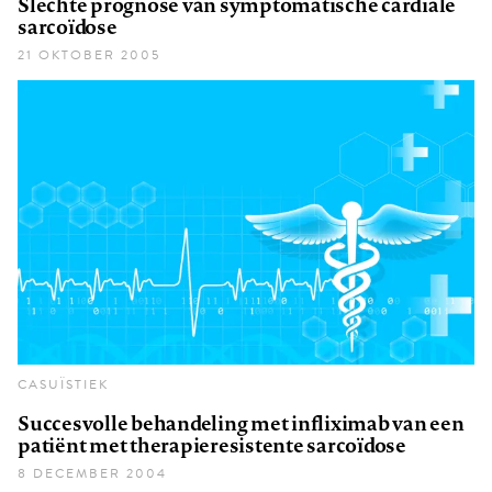
Slechte prognose van symptomatische cardiale
sarcoïdose
21 OKTOBER 2005
CASUÏSTIEK
Succesvolle behandeling met infliximab van een
patiënt met therapieresistente sarcoïdose
8 DECEMBER 2004