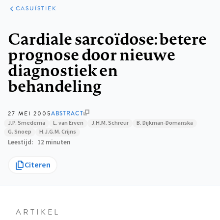
KLINISCHE
ARTIKELEN
PRAKTIJK
CASUÏSTIEK
Kruimelpad
Cardiale sarcoïdose: betere
prognose door nieuwe
diagnostiek en
behandeling
27 MEI 2005
ABSTRACT
J.P. Smedema
L. van Erven
J.H.M. Schreur
B. Dijkman-Domanska
G. Snoep
H.J.G.M. Crijns
Leestijd
12 minuten
Citeren
ARTIKEL