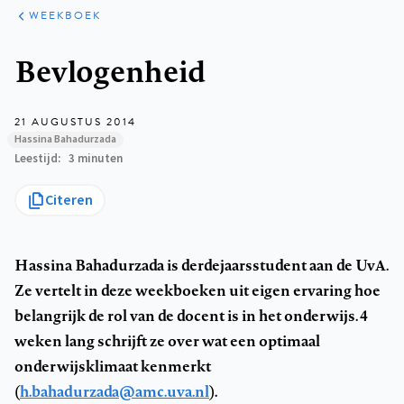
ARTIKELEN
VARIA
WEEKBOEK
Kruimelpad
Bevlogenheid
21 AUGUSTUS 2014
Hassina Bahadurzada
Leestijd
3 minuten
Citeren
Hassina Bahadurzada is derdejaarsstudent aan de UvA.
Ze vertelt in deze weekboeken uit eigen ervaring hoe
belangrijk de rol van de docent is in het onderwijs. 4
weken lang schrijft ze over wat een optimaal
onderwijsklimaat kenmerkt
(
h.bahadurzada@amc.uva.nl
).