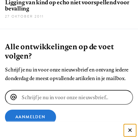
Ligging van kind op echo niet voorspellend voor
bevalling
27 OKTOBER 2011
Alle ontwikkelingen op de voet
volgen?
Schrijf je nu in voor onze nieuwsbrief en ontvang iedere
donderdag de meest opvallende artikelen in je mailbox.
E-
mailadres
AANMELDEN
VOLG ONS OP