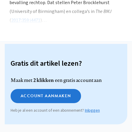
bevalling rechtop. Dat stellen Peter Brocklehurst
(University of Birmingham) en collega’s in
The BMJ
(
2017;359:j4471
)…
Gratis dit artikel lezen?
2 klikken
Maak met
een gratis account aan
ACCOUNT AANMAKEN
Heb je al een account of een abonnement?
Inloggen