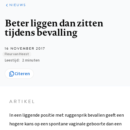
ARTIKELEN
HET
NIEUWS
KORT
Kruimelpad
Beter liggen dan zitten
tijdens bevalling
16 NOVEMBER 2017
Fleur van Heest
Leestijd
2 minuten
Citeren
ARTIKEL
In een liggende positie met ruggenprik bevallen geeft een
hogere kans op een spontane vaginale geboorte dan een