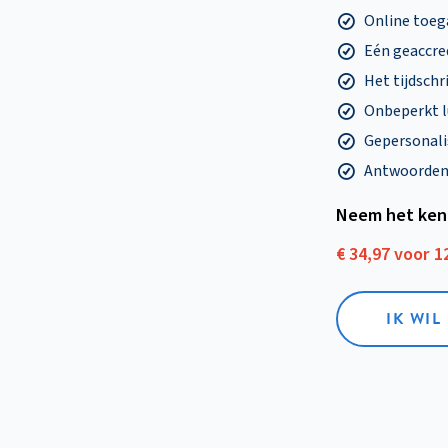
Online toega
Eén geaccre
Het tijdschri
Onbeperkt l
Gepersonalis
Antwoorden o
Neem het ken
€ 34,97 voor 
IK WI