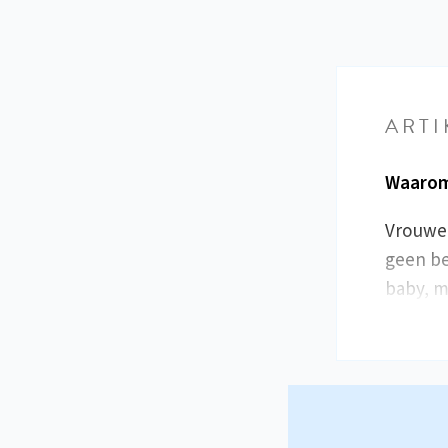
ARTI
Waarom
Vrouwen
geen be
baby, m