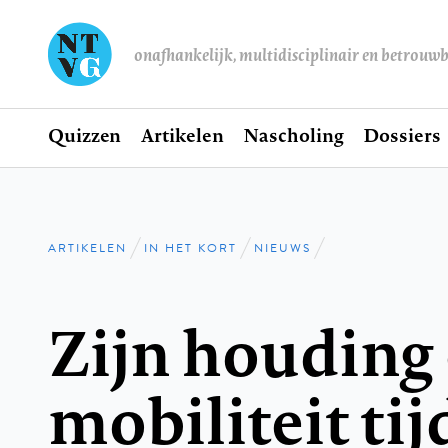
onafhankelijk, multidisciplinair en betrouw
Home
Quizzen
Artikelen
Nascholing
Dossiers
Hoofdnavigatie
ARTIKELEN
IN HET KORT
NIEUWS
Kruimelpad
Zijn houding
mobiliteit tij