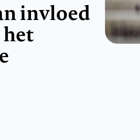
an invloed
 het
e