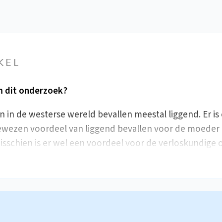
KEL
 dit onderzoek?
 in de westerse wereld bevallen meestal liggend. Er is
wezen voordeel van liggend bevallen voor de moeder 
isschien is er wel een voordeel voor de verloskundige