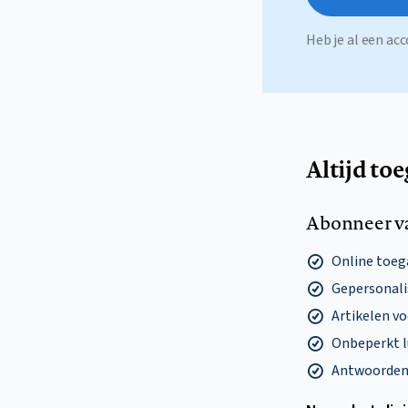
Heb je al een a
Altijd to
Abonneer v
Online toega
Gepersonalis
Artikelen v
Onbeperkt l
Antwoorden o