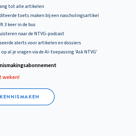
ng tot alle artikelen
diteerde toets maken bij een nascholingsartikel
ft 3 keer in de bus
uisteren naar de NTVG-podcast
eerde alerts voor artikelen en dossiers
p al je vragen via de AI-toepassing 'Ask NTVG'
nismakings­abonnement
12 weken!
L KENNISMAKEN