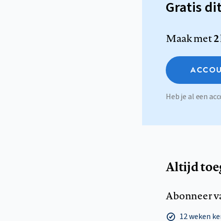
Gratis di
Maak met
2
ACCOU
Heb je al een a
Altijd to
Abonneer v
12 weken k