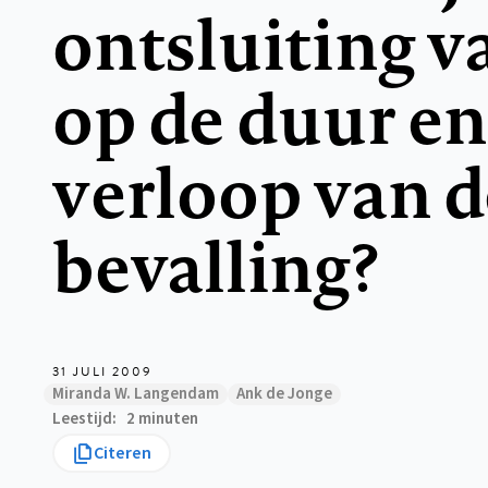
ontsluiting v
op de duur en
verloop van d
bevalling?
31 JULI 2009
Miranda W. Langendam
Ank de Jonge
Leestijd
2 minuten
Citeren