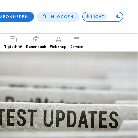
ABONNEREN
INLOGGEN
LICHT
Top
nav
ntair
s
Tijdschrift
Banenbank
Webshop
Service