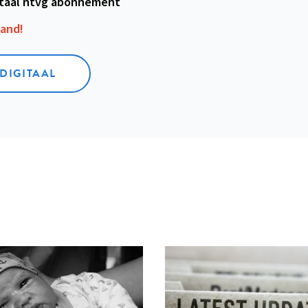
itaal ntvg abonnement
aand!
 DIGITAAL