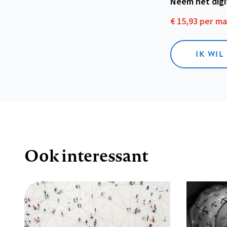
Neem het dig
€ 15,93 per m
IK WIL
Ook interessant