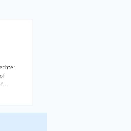
 echter
of
 of…