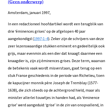
(Geen onderwerp)
Amsterdam, januari 1997,
In een redactioneel hoofdartikel wordt een terugblik van
drie ‘éminences grises’ op de afgelopen 40 jaar
aangekondigd (
1997;1-4
). Zeker zijn de schrijvers van deze
zeer lezenswaardige stukken eminent en gedeeltelijk ook
grijs, maar evenmin als een dier dat knaagt daarmee een
knaagdier is, zijn zij éminences grises. Deze term, waarvan
de betekenis vaak wordt misverstaan, gaat terug op een
stuk Franse geschiedenis in de periode van Richelieu, toen
de kapucijner monnik père Joseph de Tremblay (1577-
1638), die zich steeds op de achtergrond hield, maar als
minister allerlei touwtjes in handen had, als ‘éminence
grise’ werd aangeduid: ‘grise’ in de zin van onopvallend, in