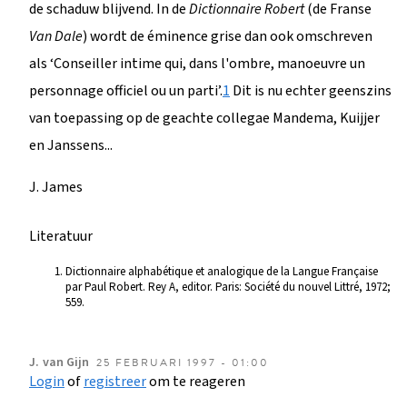
de schaduw blijvend. In de
Dictionnaire Robert
(de Franse
Van Dale
) wordt de éminence grise dan ook omschreven
als ‘Conseiller intime qui, dans l'ombre, manoeuvre un
personnage officiel ou un parti’.
1
Dit is nu echter geenszins
van toepassing op de geachte collegae Mandema, Kuijjer
en Janssens...
J. James
Literatuur
Dictionnaire alphabétique et analogique de la Langue Française
par Paul Robert. Rey A, editor. Paris: Société du nouvel Littré, 1972;
559.
J.
van Gijn
25 FEBRUARI 1997 - 01:00
Login
of
registreer
om te reageren