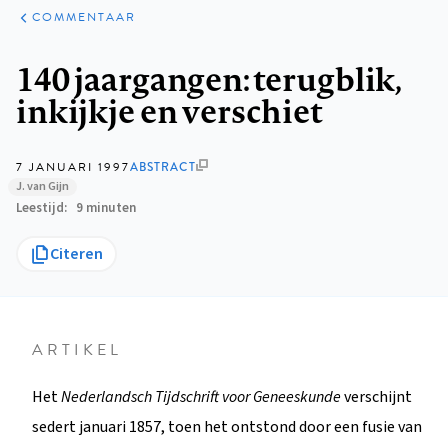
ARTIKELEN
OPINIE
COMMENTAAR
Kruimelpad
140 jaargangen: terugblik,
inkijkje en verschiet
7 JANUARI 1997
ABSTRACT
J. van Gijn
Leestijd
9 minuten
Citeren
ARTIKEL
Het
Nederlandsch Tijdschrift voor Geneeskunde
verschijnt
sedert januari 1857, toen het ontstond door een fusie van