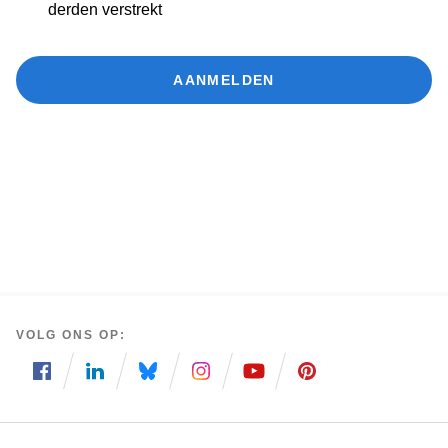
derden verstrekt
AANMELDEN
VOLG ONS OP
Volg
Volg
Volg
Volg
Volg
Volg
ons
ons
ons
ons
ons
ons