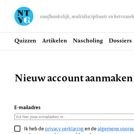
onafhankelijk, multidisciplinair en betrouw
Home
Quizzen
Artikelen
Nascholing
Dossiers
Hoofdnavigatie
Nieuw account aanmaken
Kruimelpad
E-mailadres
Ik heb de
privacy verklaring
en de
algemene voorw