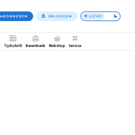
ABONNEREN
INLOGGEN
LICHT
Top
nav
ntair
s
Tijdschrift
Banenbank
Webshop
Service