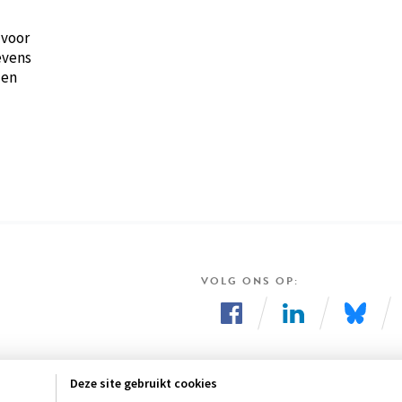
 voor
evens
den
VOLG ONS OP
Volg
Volg
Volg
ons
ons
ons
Deze site gebruikt cookies
op
op
op