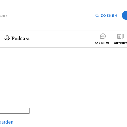
baar
ZOEKEN
Podcast
Compleme
Ask NTVG
Auteur
menu
aarden