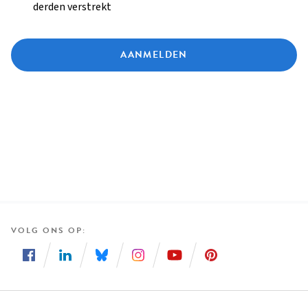
derden verstrekt
AANMELDEN
VOLG ONS OP
Volg
Volg
Volg
Volg
Volg
Volg
ons
ons
ons
ons
ons
ons