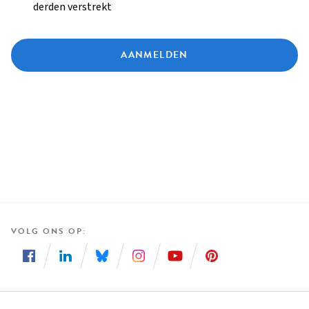
derden verstrekt
AANMELDEN
VOLG ONS OP
Volg
Volg
Volg
Volg
Volg
Volg
ons
ons
ons
ons
ons
ons