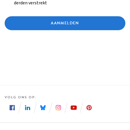
derden verstrekt
AANMELDEN
VOLG ONS OP
Volg
Volg
Volg
Volg
Volg
Volg
ons
ons
ons
ons
ons
ons