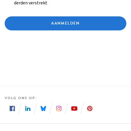
derden verstrekt
AANMELDEN
VOLG ONS OP
Volg
Volg
Volg
Volg
Volg
Volg
ons
ons
ons
ons
ons
ons