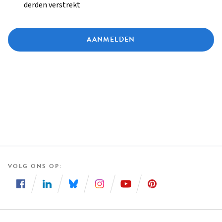
derden verstrekt
AANMELDEN
VOLG ONS OP
Volg
Volg
Volg
Volg
Volg
Volg
ons
ons
ons
ons
ons
ons