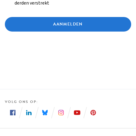
derden verstrekt
AANMELDEN
VOLG ONS OP
Volg
Volg
Volg
Volg
Volg
Volg
ons
ons
ons
ons
ons
ons