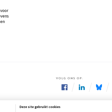
 voor
evens
den
VOLG ONS OP
Volg
Volg
Volg
ons
ons
ons
Deze site gebruikt cookies
op
op
op