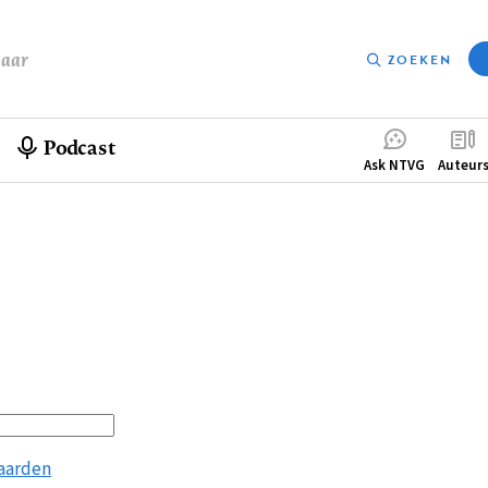
baar
ZOEKEN
Podcast
Compleme
Ask NTVG
Auteur
menu
aarden