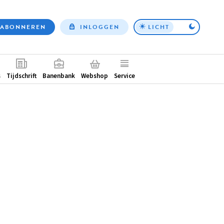
ABONNEREN
INLOGGEN
LICHT
Top
nav
ntair
s
Tijdschrift
Banenbank
Webshop
Service