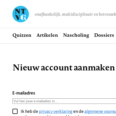
onafhankelijk, multidisciplinair en betrouw
Home
Quizzen
Artikelen
Nascholing
Dossiers
Hoofdnavigatie
Nieuw account aanmaken
Kruimelpad
E-mailadres
Ik heb de
privacy verklaring
en de
algemene voorw