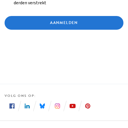
derden verstrekt
AANMELDEN
VOLG ONS OP
Volg
Volg
Volg
Volg
Volg
Volg
ons
ons
ons
ons
ons
ons