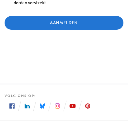
derden verstrekt
AANMELDEN
VOLG ONS OP
Volg
Volg
Volg
Volg
Volg
Volg
ons
ons
ons
ons
ons
ons