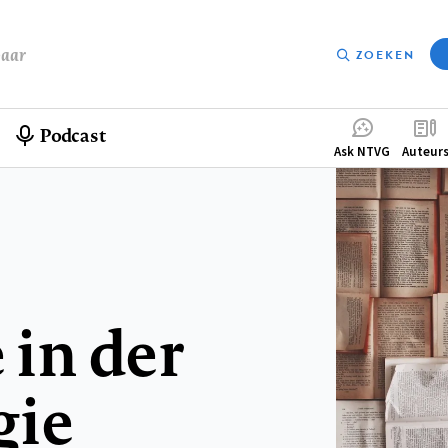
baar
ZOEKEN
Podcast
Compleme
Ask NTVG
Auteur
menu
in der
gie