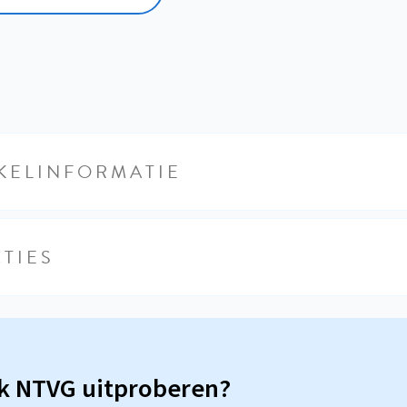
KELINFORMATIE
TIES
sk NTVG uitproberen?