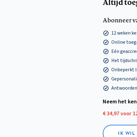
Altijd to
Abonneer v
12 weken k
Online toega
Eén geaccre
Het tijdschri
Onbeperkt l
Gepersonalis
Antwoorden o
Neem het ken
€ 34,97 voor 
IK WI