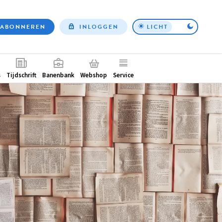
ABONNEREN
INLOGGEN
LICHT
Top
nav
ntair
s
Tijdschrift
Banenbank
Webshop
Service