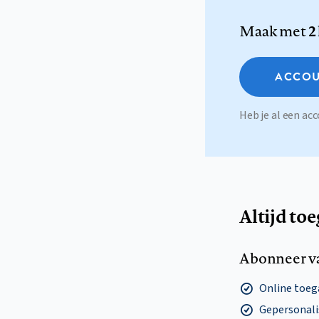
Maak met
2
ACCOU
Heb je al een a
Altijd to
Abonneer v
Online toega
Gepersonalis