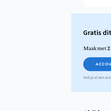
Gratis di
Maak met
2
ACCOU
Heb je al een a