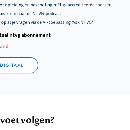
oor opleiding en nascholing mét geaccrediteerde toetsen
uisteren naar de NTVG-podcast
p al je vragen via de AI-toepassing 'Ask NTVG'
itaal ntvg abonnement
aand!
 DIGITAAL
 voet volgen?