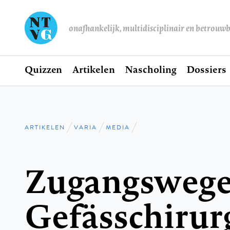
onafhankelijk, multidisciplinair en betrouw
Home
Quizzen
Artikelen
Nascholing
Dossiers
Hoofdnavigatie
ARTIKELEN
VARIA
MEDIA
Kruimelpad
Zugangswege 
Gefässchirur