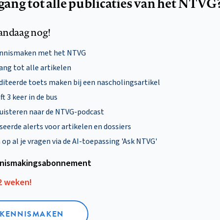
egang tot alle publicaties van het NTVG
andaag nog!
ennismaken met het NTVG
ng tot alle artikelen
diteerde toets maken bij een nascholingsartikel
ft 3 keer in de bus
uisteren naar de NTVG-podcast
eerde alerts voor artikelen en dossiers
p al je vragen via de AI-toepassing 'Ask NTVG'
nismakings­abonnement
12 weken!
L KENNISMAKEN