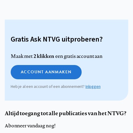
Gratis Ask NTVG uitproberen?
2 klikken
Maak met
een gratis account aan
ACCOUNT AANMAKEN
Heb je al een account of een abonnement?
Inloggen
Altijd toegang tot alle publicaties van het NTVG?
Abonneer vandaag nog!