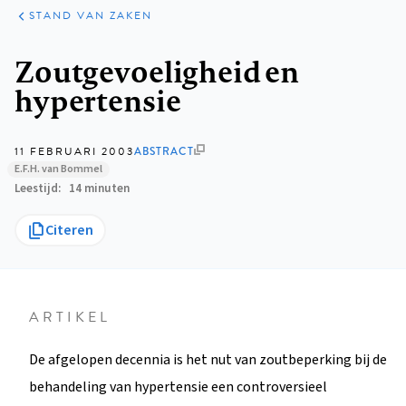
KLINISCHE
ARTIKELEN
PRAKTIJK
STAND VAN ZAKEN
Kruimelpad
Zoutgevoeligheid en
hypertensie
11 FEBRUARI 2003
ABSTRACT
E.F.H. van Bommel
Leestijd
14 minuten
Citeren
ARTIKEL
De afgelopen decennia is het nut van zoutbeperking bij de
behandeling van hypertensie een controversieel