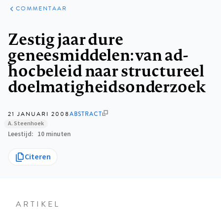
ARTIKELEN
OPINIE
COMMENTAAR
Kruimelpad
Zestig jaar dure
geneesmiddelen: van ad-
hocbeleid naar structureel
doelmatigheidsonderzoek
21 JANUARI 2008
ABSTRACT
A. Steenhoek
Leestijd
10 minuten
Citeren
ARTIKEL