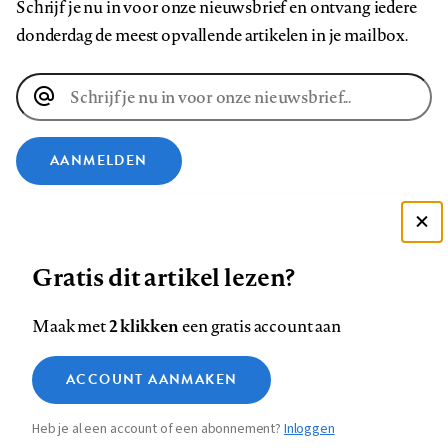
Schrijf je nu in voor onze nieuwsbrief en ontvang iedere
donderdag de meest opvallende artikelen in je mailbox.
E-
mailadres
AANMELDEN
VOLG ONS OP
Deze site gebruikt cookies
Gratis dit artikel lezen?
Zie onze cookie policy
Volg
Volg
Volg
Volg
Volg
Volg
ACCEPTEER AANBEVOLEN INSTELLINGEN
ons
ons
ons
ons
ons
ons
2 klikken
Maak met
een gratis account aan
op
op
op
op
op
op
Contact
Colofon
Disclaimer
Privacy
About us
Functionele cookies
Footer
ACCOUNT AANMAKEN
Facebook
LinkedIn
Bluesky
Instagram
YouTube
Pinterest
Medische vragen verdienen
Sluiten
Analytische cookies
betrouwbare antwoorden
navigation
Heb je al een account of een abonnement?
Inloggen
Marketing cookies
STEL ZE NU AAN ASK NTVG