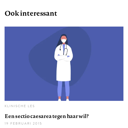
Ook interessant
KLINISCHE LES
Een sectio caesarea tegen haar wil?
19 FEBRUARI 2015