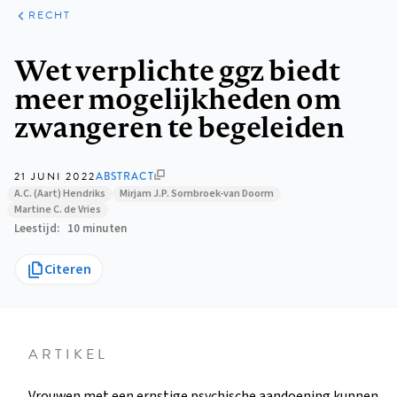
ARTIKELEN
PERSPECTIEF
RECHT
Kruimelpad
Wet verplichte ggz biedt
meer mogelijkheden om
zwangeren te begeleiden
21 JUNI 2022
ABSTRACT
A.C. (Aart) Hendriks
Mirjam J.P. Sombroek-van Doorm
Martine C. de Vries
Leestijd
10 minuten
Citeren
ARTIKEL
Vrouwen met een ernstige psychische aandoening kunnen