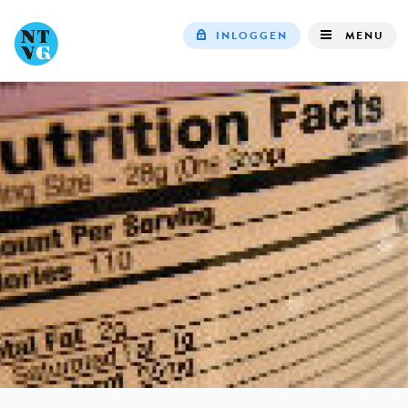
INLOGGEN
MENU
Top
navigation
IN