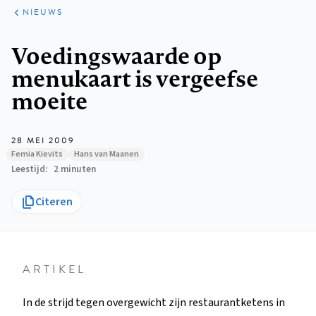
ARTIKELEN
HET
NIEUWS
KORT
Kruimelpad
Voedingswaarde op
menukaart is vergeefse
moeite
28 MEI 2009
Femia Kievits
Hans van Maanen
Leestijd
2 minuten
Citeren
ARTIKEL
In de strijd tegen overgewicht zijn restaurantketens in