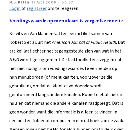
M.B.
Katan
31 MEI 2009 - 00:37
Login
of
registreer
om te reageren
Voedingswaarde op menukaart is vergeefse moeite
Kievits en Van Maanen vatten een artikel samen van
Roberto et al. uit het
American Journal of Public Health
. Dat
artikel laat echter het tegengestelde zien van wat in het
NTvG
wordt gesuggereerd. De fastfoodketens zeggen dat
het niet nodig is om voedingswaardes te vermelden op
hun menuborden (of menukaarten, voorzover ze die
gebruiken), omdat de klant al voldoende wordt
geïnformeerd langs andere kanalen. Roberto et al. lieten
nu zien dat niemand die andere kanalen raadpleegt. Dat is
geen wonder, want die informatie is alleen te vinden in
een poster, folder of computer in een uithoek van de zaak.
Mensen lopen niet bij McDonald's binnen om folders over