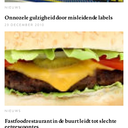
NIEUWS
Onnozele gulzigheid door misleidende labels
23 DECEMBER 2010
NIEUWS
Fastfoodrestaurant in de buurt leidt tot slechte
eetgewoontes