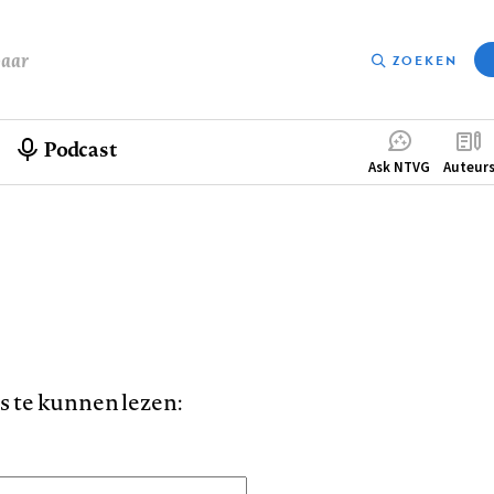
baar
ZOEKEN
Podcast
Compleme
Ask NTVG
Auteur
menu
is te kunnen lezen: