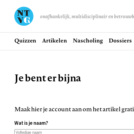
onafhankelijk, multidisciplinair en betrouw
Home
Quizzen
Artikelen
Nascholing
Dossiers
Hoofdnavigatie
Je bent er bijna
Kruimelpad
Maak hier je account aan om het artikel grat
Wat is je naam?