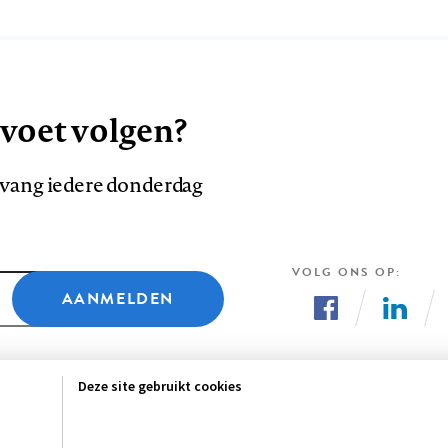
 voet volgen?
ntvang iedere donderdag
VOLG ONS OP
AANMELDEN
Volg
Volg
ons
ons
Deze site gebruikt cookies
op
op
Facebook
LinkedI