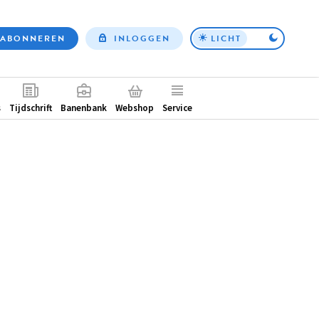
ABONNEREN
INLOGGEN
LICHT
Top
nav
ntair
s
Tijdschrift
Banenbank
Webshop
Service