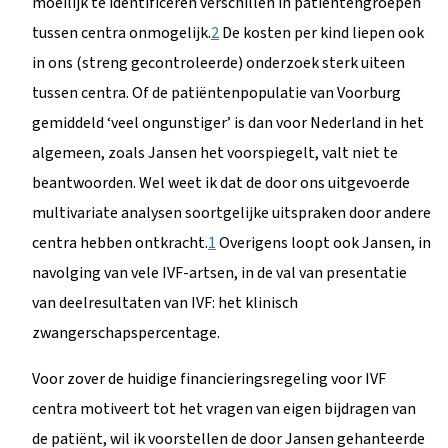
moeilijk te identificeren verschillen in patiëntengroepen
tussen centra onmogelijk.
2
De kosten per kind liepen ook
in ons (streng gecontroleerde) onderzoek sterk uiteen
tussen centra. Of de patiëntenpopulatie van Voorburg
gemiddeld ‘veel ongunstiger’ is dan voor Nederland in het
algemeen, zoals Jansen het voorspiegelt, valt niet te
beantwoorden. Wel weet ik dat de door ons uitgevoerde
multivariate analysen soortgelijke uitspraken door andere
centra hebben ontkracht.
1
Overigens loopt ook Jansen, in
navolging van vele IVF-artsen, in de val van presentatie
van deelresultaten van IVF: het klinisch
zwangerschapspercentage.
Voor zover de huidige financieringsregeling voor IVF
centra motiveert tot het vragen van eigen bijdragen van
de patiënt, wil ik voorstellen de door Jansen gehanteerde