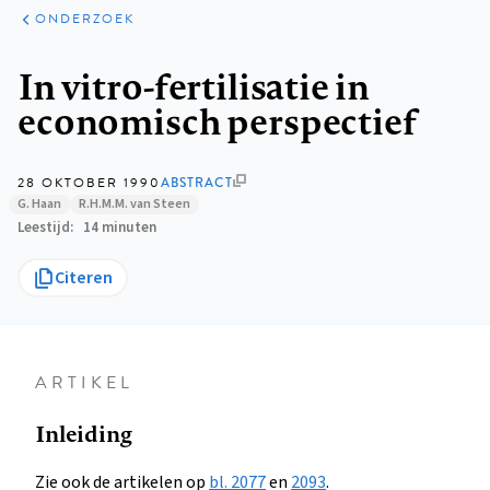
ARTIKELEN
ONDERZOEK
ONDERZOEK
Kruimelpad
In vitro-fertilisatie in
economisch perspectief
28 OKTOBER 1990
ABSTRACT
G. Haan
R.H.M.M. van Steen
Leestijd
14 minuten
Citeren
ARTIKEL
Inleiding
Zie ook de artikelen op
bl. 2077
en
2093
.