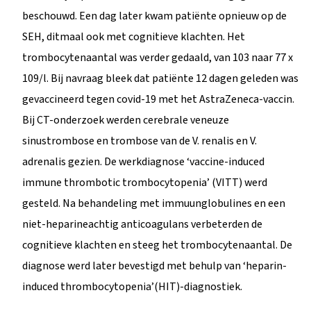
beschouwd. Een dag later kwam patiënte opnieuw op de
SEH, ditmaal ook met cognitieve klachten. Het
trombocytenaantal was verder gedaald, van 103 naar 77 x
109/l. Bij navraag bleek dat patiënte 12 dagen geleden was
gevaccineerd tegen covid-19 met het AstraZeneca-vaccin.
Bij CT-onderzoek werden cerebrale veneuze
sinustrombose en trombose van de V. renalis en V.
adrenalis gezien. De werkdiagnose ‘vaccine-induced
immune thrombotic trombocytopenia’ (VITT) werd
gesteld. Na behandeling met immuunglobulines en een
niet-heparineachtig anticoagulans verbeterden de
cognitieve klachten en steeg het trombocytenaantal. De
diagnose werd later bevestigd met behulp van ‘heparin-
induced thrombocytopenia’(HIT)-diagnostiek.