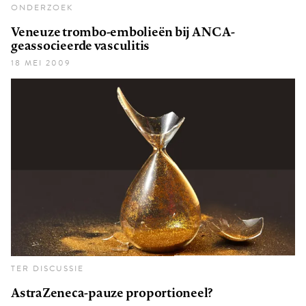
ONDERZOEK
Veneuze trombo-embolieën bij ANCA-
geassocieerde vasculitis
18 MEI 2009
TER DISCUSSIE
AstraZeneca-pauze proportioneel?