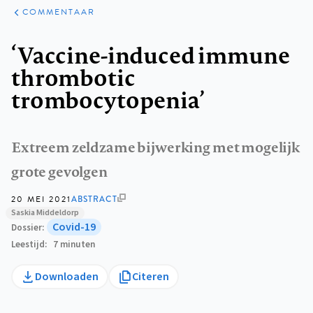
ARTIKELEN
OPINIE
COMMENTAAR
Kruimelpad
‘Vaccine-induced immune
thrombotic
trombocytopenia’
Extreem zeldzame bijwerking met mogelijk
grote gevolgen
20 MEI 2021
ABSTRACT
Saskia Middeldorp
Covid-19
Dossier
Leestijd
7 minuten
Downloaden
Citeren