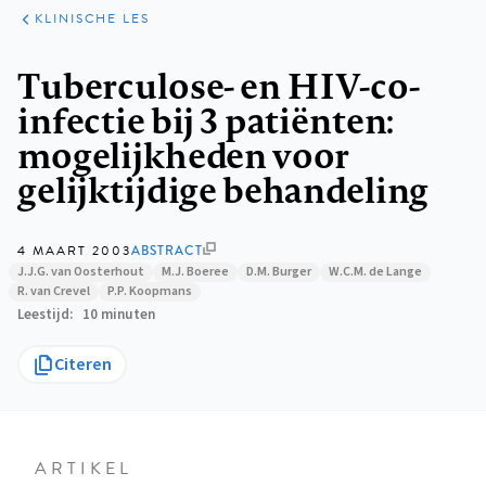
KLINISCHE
ARTIKELEN
PRAKTIJK
KLINISCHE LES
Kruimelpad
Tuberculose- en HIV-co-
infectie bij 3 patiënten:
mogelijkheden voor
gelijktijdige behandeling
4 MAART 2003
ABSTRACT
J.J.G. van Oosterhout
M.J. Boeree
D.M. Burger
W.C.M. de Lange
R. van Crevel
P.P. Koopmans
Leestijd
10 minuten
Citeren
ARTIKEL