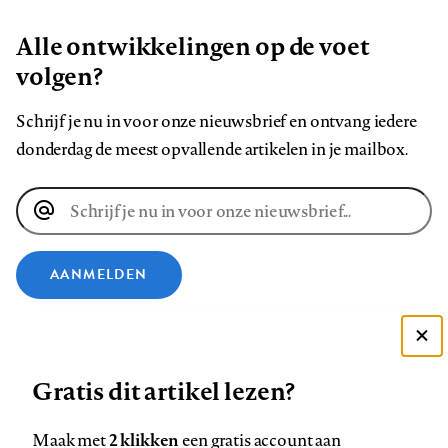
Alle ontwikkelingen op de voet
volgen?
Schrijf je nu in voor onze nieuwsbrief en ontvang iedere
donderdag de meest opvallende artikelen in je mailbox.
E-
mailadres
AANMELDEN
VOLG ONS OP
Deze site gebruikt cookies
Gratis dit artikel lezen?
Zie onze cookie policy
Volg
Volg
Volg
Volg
Volg
Volg
ACCEPTEER AANBEVOLEN INSTELLINGEN
ons
ons
ons
ons
ons
ons
2 klikken
Maak met
een gratis account aan