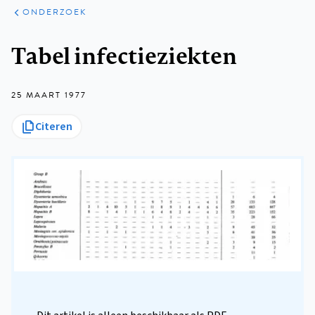
ARTIKELEN
ONDERZOEK
ONDERZOEK
Kruimelpad
Tabel infectieziekten
25 MAART 1977
Citeren