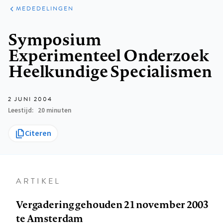
ARTIKELEN
VARIA
MEDEDELINGEN
Kruimelpad
Symposium
Experimenteel Onderzoek
Heelkundige Specialismen
2 JUNI 2004
Leestijd
20 minuten
Citeren
ARTIKEL
Vergadering gehouden 21 november 2003
te Amsterdam