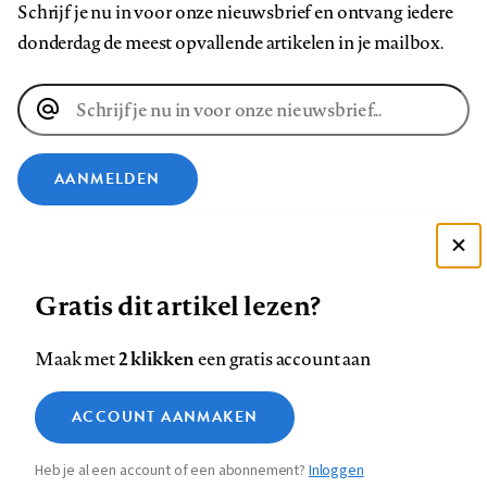
Schrijf je nu in voor onze nieuwsbrief en ontvang iedere
donderdag de meest opvallende artikelen in je mailbox.
E-
mailadres
AANMELDEN
VOLG ONS OP
Deze site gebruikt cookies
Gratis dit artikel lezen?
Zie onze cookie policy
Volg
Volg
Volg
Volg
Volg
Volg
ACCEPTEER AANBEVOLEN INSTELLINGEN
ons
ons
ons
ons
ons
ons
2 klikken
Maak met
een gratis account aan
op
op
op
op
op
op
Contact
Colofon
Disclaimer
Privacy
About us
Functionele cookies
Footer
ACCOUNT AANMAKEN
Facebook
LinkedIn
Bluesky
Instagram
YouTube
Pinterest
Medische vragen verdienen
Sluiten
Analytische cookies
betrouwbare antwoorden
navigation
Heb je al een account of een abonnement?
Inloggen
Marketing cookies