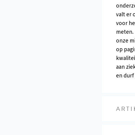
onderzo
valt er 
voor he
meten. 
onze min
op pagi
kwalite
aan zie
en durf
ARTI