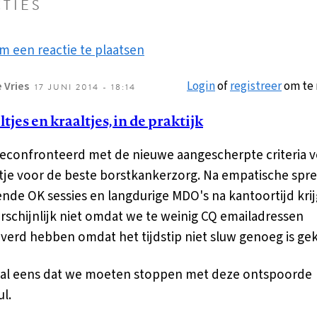
TIES
m een reactie te plaatsen
Login
of
registreer
om te 
 Vries
17 JUNI 2014 - 18:14
tjes en kraaltjes, in de praktijk
geconfronteerd met de nieuwe aangescherpte criteria v
ntje voor de beste borstkankerzorg. Na empatische spr
ende OK sessies en langdurige MDO's na kantoortijd kri
rschijnlijk niet omdat we te weinig CQ emailadressen
verd hebben omdat het tijdstip niet sluw genoeg is ge
al eens dat we moeten stoppen met deze ontspoorde
l.