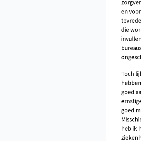
zorgver
en voor
tevrede
die wor
invulle
bureaus
ongesch
Toch li
hebben. 
goed aa
ernstig
goed ma
Misschi
heb ik 
ziekenh