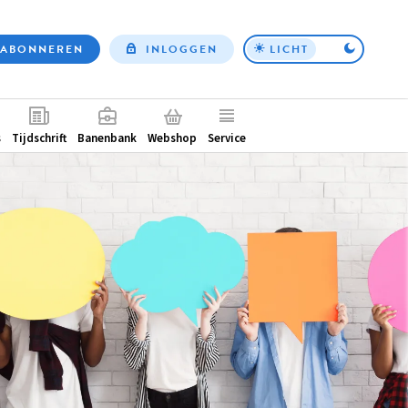
ABONNEREN
INLOGGEN
LICHT
Top
nav
ntair
s
Tijdschrift
Banenbank
Webshop
Service