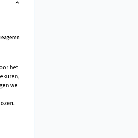
reageren
oor het
eekuren,
jgen we
kozen.