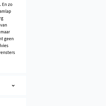
. En zo
aamlap
rg
 van
d maar
cht geen
dvies
vensters