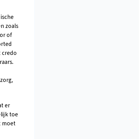
dische
n zoals
or of
orted
t credo
raars.
zorg,
at er
lijk toe
at moet