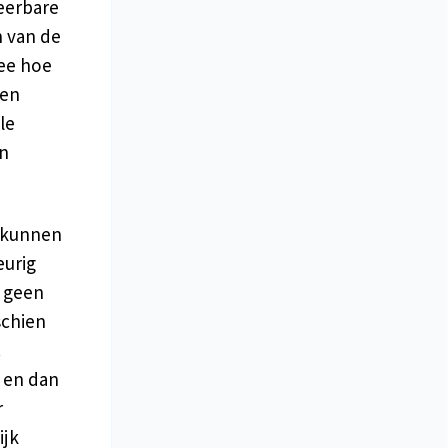
eerbare
n van de
ee hoe
ten
le
en
u kunnen
eurig
 geen
schien
.
s en dan
r
ijk