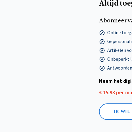
Altijd to
Abonneer v
Online toega
Gepersonalis
Artikelen v
Onbeperkt l
Antwoorden o
Neem het dig
€ 15,93 per m
IK WIL