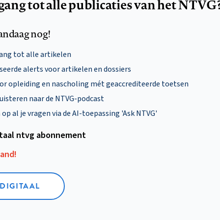
egang tot alle publicaties van het NTVG
andaag nog!
ng tot alle artikelen
eerde alerts voor artikelen en dossiers
oor opleiding en nascholing mét geaccrediteerde toetsen
uisteren naar de NTVG-podcast
p al je vragen via de AI-toepassing 'Ask NTVG'
itaal ntvg abonnement
aand!
 DIGITAAL