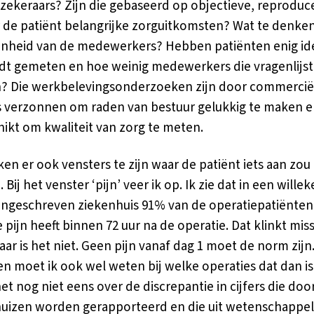
zekeraars? Zijn die gebaseerd op objectieve, reproduc
 de patiënt belangrijke zorguitkomsten? Wat te denke
nheid van de medewerkers? Hebben patiënten enig id
dt gemeten en hoe weinig medewerkers die vragenlijs
n? Die werkbelevingsonderzoeken zijn door commercië
 verzonnen om raden van bestuur gelukkig te maken 
ikt om kwaliteit van zorg te meten.
jken er ook vensters te zijn waar de patiënt iets aan zo
Bij het venster ‘pijn’ veer ik op. Ik zie dat in een willek
ngeschreven ziekenhuis 91% van de operatiepatiënten
e pijn heeft binnen 72 uur na de operatie. Dat klinkt mis
ar is het niet. Geen pijn vanaf dag 1 moet de norm zijn
en moet ik ook wel weten bij welke operaties dat dan i
het nog niet eens over de discrepantie in cijfers die doo
uizen worden gerapporteerd en die uit wetenschappel