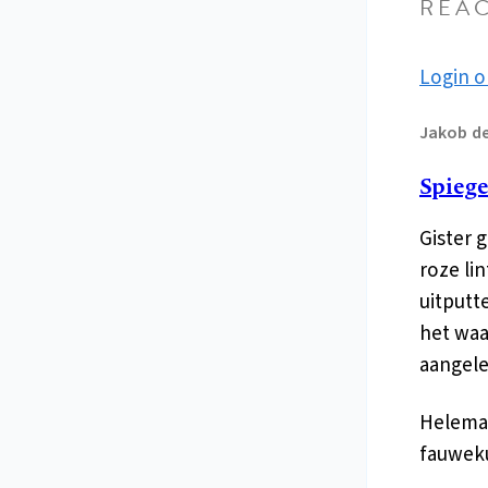
REAC
Login o
Jakob
de
Spiegel
Gister 
roze li
uitputt
het waa
aangele
Helema
fauweku