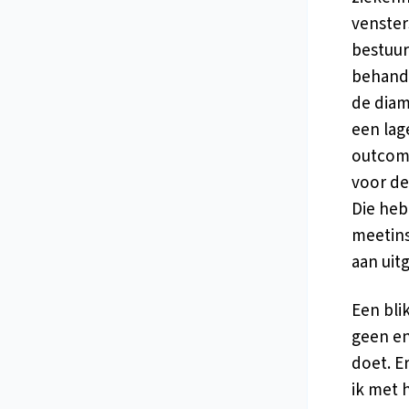
venster
bestuur
behande
de diam
een lag
outcome
voor de
Die heb
meetins
aan uit
Een bli
geen en
doet. E
ik met 