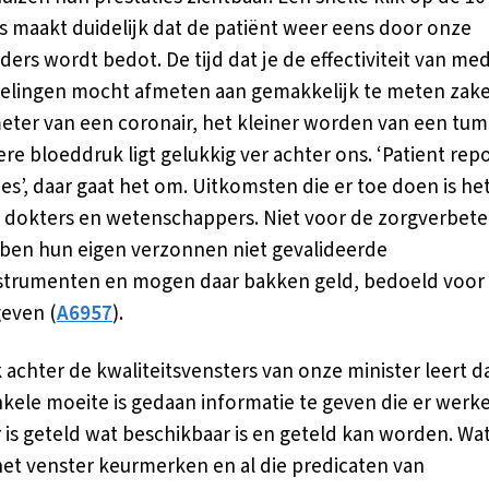
s maakt duidelijk dat de patiënt weer eens door onze
ders wordt bedot. De tijd dat je de effectiviteit van me
lingen mocht afmeten aan gemakkelijk te meten zake
eter van een coronair, het kleiner worden van een tum
ere bloeddruk ligt gelukkig ver achter ons. ‘Patient rep
s’, daar gaat het om. Uitkomsten die er toe doen is he
 dokters en wetenschappers. Niet voor de zorgverbete
ben hun eigen verzonnen niet gevalideerde
trumenten en mogen daar bakken geld, bedoeld voor 
geven (
A6957
).
k achter de kwaliteitsvensters van onze minister leert d
kele moeite is gedaan informatie te geven die er werke
r is geteld wat beschikbaar is en geteld kan worden. W
het venster keurmerken en al die predicaten van