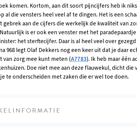
ek komen. Kortom, aan dit soort pijncijfers heb ik niks
op al die vensters heel veel af te dingen. Het is een sch
t gebrek aan de cijfers die werkelijk de kwaliteit van zo
Natuurlijk is er ook een venster met het paradepaardje
ister: het sterftecijfer. Daar is al heel veel over gezeg
na 968 legt Olaf Dekkers nog een keer uit dat je daar e
it van zorg mee kunt meten (
A7783
). Ik heb maar één a
kenhuizen. Doe niet mee aan deze flauwekul, dicht die 
 je te onderscheiden met zaken die er wel toe doen.
KELINFORMATIE