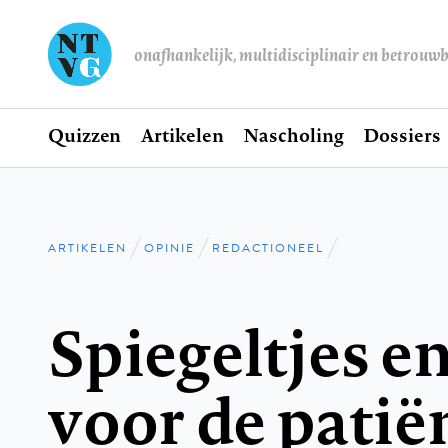
onafhankelijk, multidisciplinair en betrouw
Home
Quizzen
Artikelen
Nascholing
Dossiers
Hoofdnavigatie
ARTIKELEN
OPINIE
REDACTIONEEL
Kruimelpad
Spiegeltjes en
voor de patië