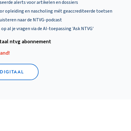
eerde alerts voor artikelen en dossiers
oor opleiding en nascholing mét geaccrediteerde toetsen
uisteren naar de NTVG-podcast
p al je vragen via de AI-toepassing 'Ask NTVG'
itaal ntvg abonnement
aand!
 DIGITAAL