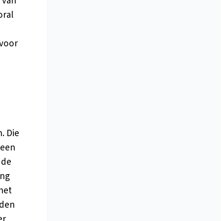
 van
oral
 voor
. Die
 een
 de
ing
het
lden
er