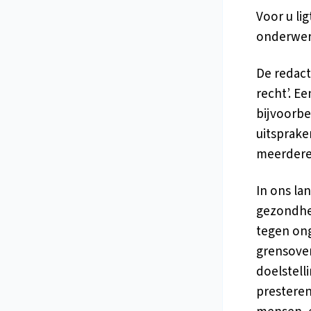
Voor u li
onderwerp
De redact
recht’. E
bijvoorbe
uitsprake
meerdere 
In ons la
gezondhei
tegen ong
grensover
doelstell
presteren