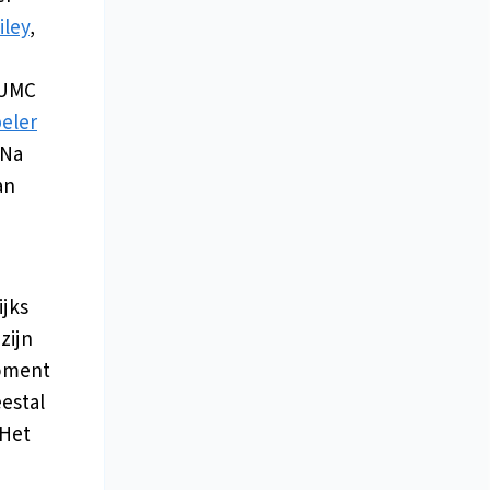
iley
,
 UMC
eler
 Na
an
ijks
zijn
moment
estal
 Het