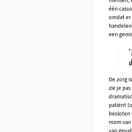
mensen, e
één casus
omdat er 
handelen.
een gemis
‘
De zorg is
zie je pa
dramatis
patiënt (
besloten 
mom van ‘
van geval