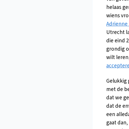
helaas ge
wiens vro
Adrienne 
Utrecht l
die eind 
grondig on
wilt lere
accepter
Gelukkig 
met de be
dat we ge
dat de en
een alled
gaat dan,