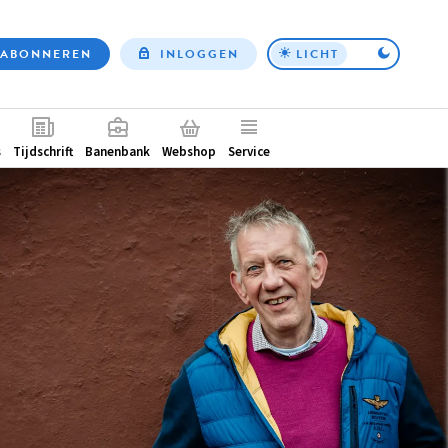
ABONNEREN
INLOGGEN
LICHT
Top
nav
ntair
s
Tijdschrift
Banenbank
Webshop
Service