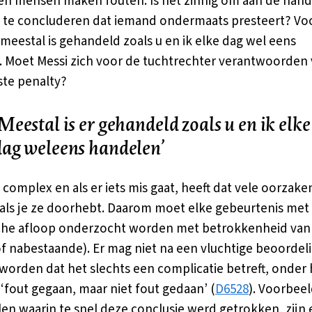
n mensen maken fouten. Is het zinnig om aan de hand
 te concluderen dat iemand ondermaats presteert? Vo
meestal is gehandeld zoals u en ik elke dag wel eens
 Moet Messi zich voor de tuchtrechter verantwoorden
te penalty?
Meestal is er gehandeld zoals u en ik elke
dag weleens handelen’
 complex en als er iets mis gaat, heeft dat vele oorzaken
s als je ze doorhebt. Daarom moet elke gebeurtenis met
che afloop onderzocht worden met betrokkenheid van
of nabestaande). Er mag niet na een vluchtige beoordel
worden dat het slechts een complicatie betreft, onder 
fout gegaan, maar niet fout gedaan’ (
D6528
). Voorbee
len waarin te snel deze conclusie werd getrokken, zijn 