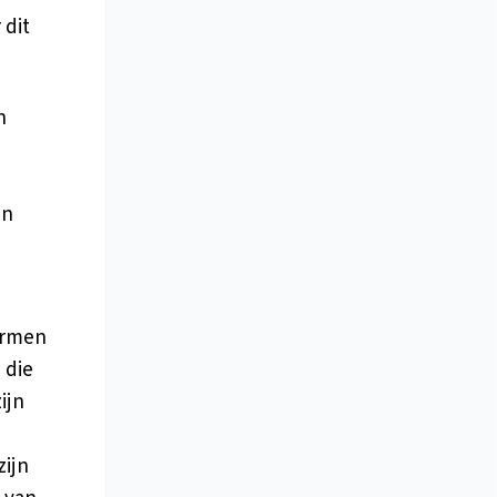
 dit
n
en
ermen
 die
ijn
zijn