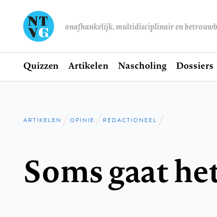
onafhankelijk, multidisciplinair en betrouw
Home
Quizzen
Artikelen
Nascholing
Dossiers
Hoofdnavigatie
ARTIKELEN
OPINIE
REDACTIONEEL
Kruimelpad
Soms gaat het