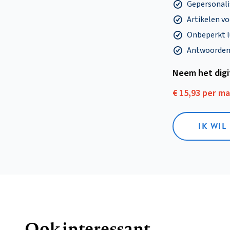
Gepersonalis
Artikelen v
Onbeperkt l
Antwoorden o
Neem het dig
€ 15,93 per m
IK WIL
Ook interessant