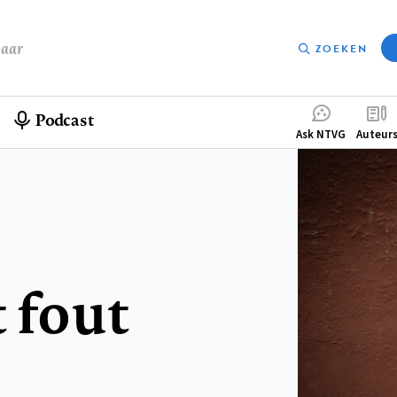
baar
ZOEKEN
Podcast
Compleme
Ask NTVG
Auteur
menu
 fout