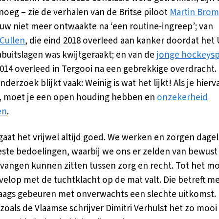
noeg – zie de verhalen van de Britse piloot
Martin Brom
uw niet meer ontwaakte na ‘een routine-ingreep’; van
Cullen
, die eind 2018 overleed aan kanker doordat het
abuitslagen was kwijtgeraakt; en van de
jonge hockeysp
2014 overleed in Tergooi na een gebrekkige overdracht.
derzoek blijkt vaak: Weinig is wat het lijkt! Als je hierv
n, moet je een open houding hebben en
onzekerheid
en
.
gaat het vrijwel altijd goed. We werken en zorgen dagel
ste bedoelingen, waarbij we ons er zelden van bewust 
vangen kunnen zitten tussen zorg en recht. Tot het 
velop met de tuchtklacht op de mat valt. Die betreft me
aags gebeuren met onverwachts een slechte uitkomst.
 zoals de Vlaamse schrijver Dimitri Verhulst het zo mooi