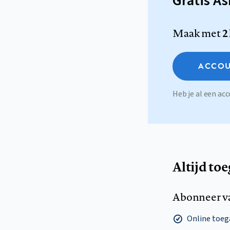
Gratis A
Maak met
2
ACCOU
Heb je al een a
Altijd to
Abonneer v
Online toega