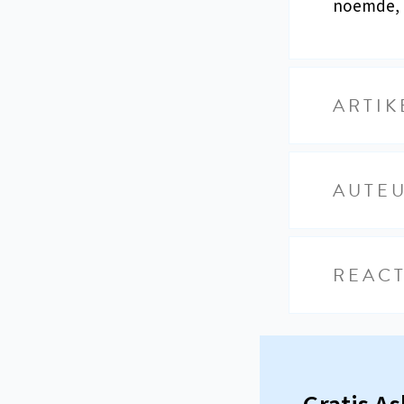
noemde, o
ARTIK
AUTE
REACT