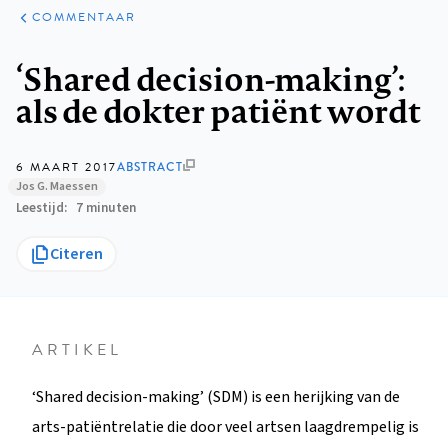
ARTIKELEN
OPINIE
COMMENTAAR
Kruimelpad
‘Shared decision-making’:
als de dokter patiënt wordt
6 MAART 2017
ABSTRACT
Jos G. Maessen
Leestijd
7 minuten
Citeren
ARTIKEL
‘Shared decision-making’ (SDM) is een herijking van de
arts-patiëntrelatie die door veel artsen laagdrempelig is