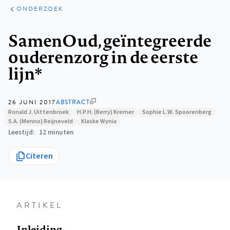
ARTIKELEN
ONDERZOEK
ONDERZOEK
Kruimelpad
SamenOud, geïntegreerde
ouderenzorg in de eerste
lijn*
26 JUNI 2017
ABSTRACT
Ronald J. Uittenbroek
H.P.H. (Berry) Kremer
Sophie L.W. Spoorenberg
S.A. (Menno) Reijneveld
Klaske Wynia
Leestijd
12 minuten
Citeren
ARTIKEL
Inleiding