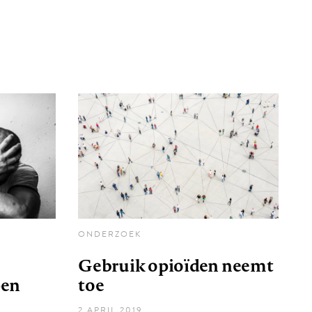
ONDERZOEK
Gebruik opioïden neemt
pen
toe
2 APRIL 2019