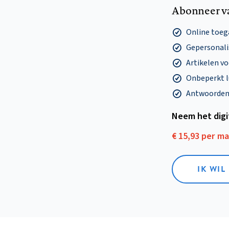
Abonneer v
Online toega
Gepersonalis
Artikelen v
Onbeperkt l
Antwoorden o
Neem het dig
€ 15,93 per m
IK WIL