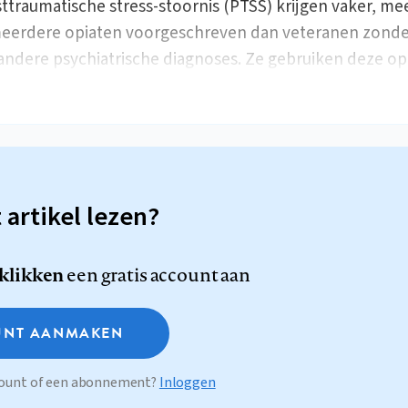
ttraumatische stress-stoornis (PTSS) krijgen vaker, mee
eerdere opiaten voorgeschreven dan veteranen zond
andere psychiatrische diagnoses. Ze gebruiken deze o
t artikel lezen?
 klikken
een gratis account aan
NT AANMAKEN
ccount of een abonnement?
Inloggen