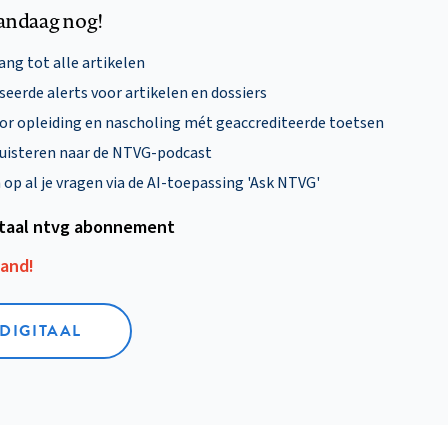
andaag nog!
ng tot alle artikelen
eerde alerts voor artikelen en dossiers
oor opleiding en nascholing mét geaccrediteerde toetsen
uisteren naar de NTVG-podcast
p al je vragen via de AI-toepassing 'Ask NTVG'
itaal ntvg abonnement
aand!
 DIGITAAL