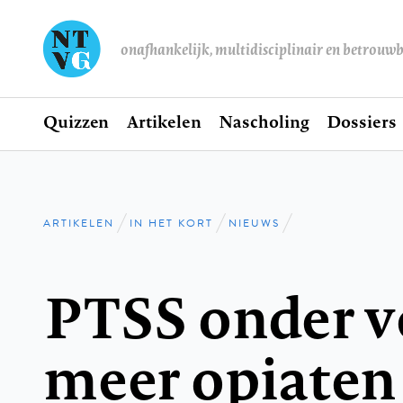
onafhankelijk, multidisciplinair en betrouw
Home
Quizzen
Artikelen
Nascholing
Dossiers
Hoofdnavigatie
ARTIKELEN
IN HET KORT
NIEUWS
Kruimelpad
PTSS onder v
meer opiaten