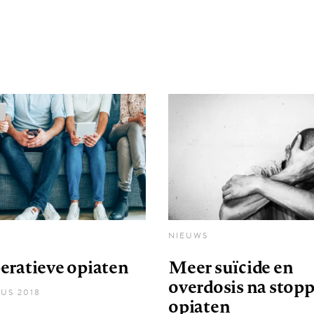
NIEUWS
eratieve opiaten
Meer suïcide en
overdosis na stop
US 2018
opiaten