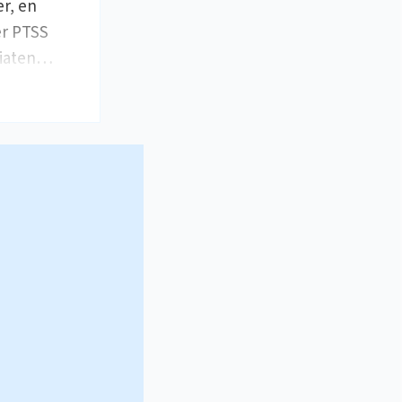
r, en
er PTSS
piaten…