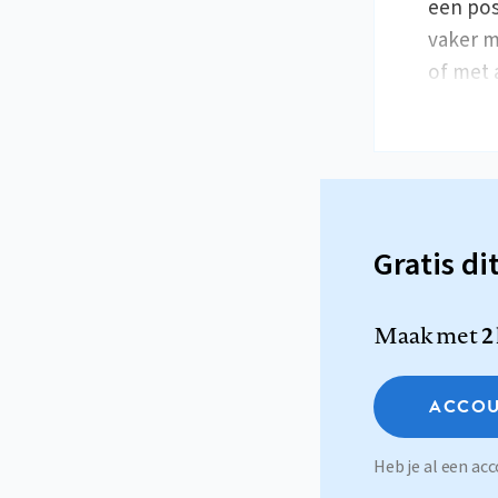
een pos
vaker m
of met 
Gratis di
Maak met
2
ACCOU
Heb je al een a