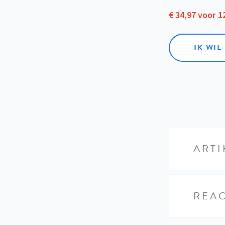
€ 34,97 voor 
IK WI
ARTI
REAC