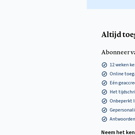
Altijd to
Abonneer v
12 weken k
Online toega
Eén geaccre
Het tijdschri
Onbeperkt l
Gepersonalis
Antwoorden o
Neem het ken