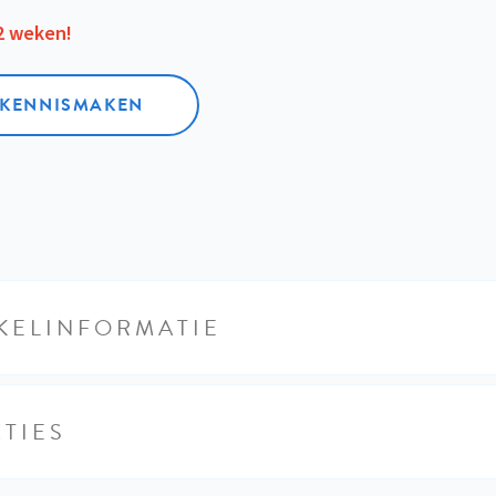
12 weken!
L KENNISMAKEN
KELINFORMATIE
TIES