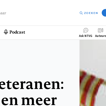
baar
ZOEKEN
Podcast
Compleme
Ask NTVG
Auteur
menu
eteranen:
 en meer