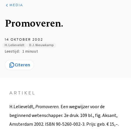
ARTIKELEN
VARIA
MEDIA
Kruimelpad
Promoveren.
14 OKTOBER 2002
H. Lelieveldt
D.J. Nieuwkamp
Leestijd
1 minuut
Citeren
ARTIKEL
H.Lelieveldt,
Promoveren.
Een wegwijzer voor de
beginnend wetenschapper. 2e druk. 109 bl., fig. Aksant,
Amsterdam 2002. ISBN 90-5260-002-3. Prijs: geb. € 15,–.