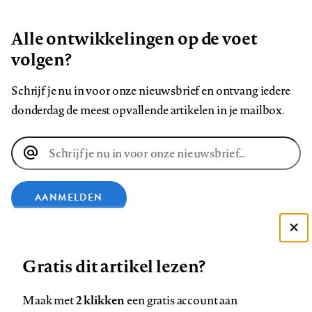
Alle ontwikkelingen op de voet
volgen?
Schrijf je nu in voor onze nieuwsbrief en ontvang iedere
donderdag de meest opvallende artikelen in je mailbox.
E-
mailadres
AANMELDEN
VOLG ONS OP
Deze site gebruikt cookies
Gratis dit artikel lezen?
Zie onze cookie policy
Volg
Volg
Volg
Volg
Volg
Volg
ACCEPTEER AANBEVOLEN INSTELLINGEN
2 klikken
Maak met
een gratis account aan
ons
ons
ons
ons
ons
ons