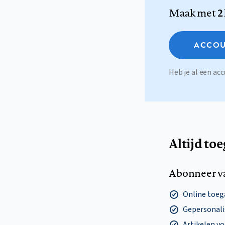
Maak met
2
ACCOU
Heb je al een a
Altijd to
Abonneer v
Online toega
Gepersonalis
Artikelen v