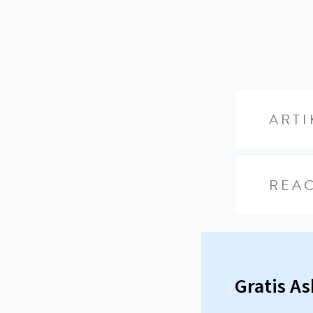
ARTI
REAC
Gratis A