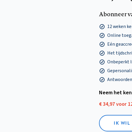
Abonneer v
12 weken k
Online toega
Eén geaccre
Het tijdschri
Onbeperkt l
Gepersonalis
Antwoorden o
Neem het ken
€ 34,97 voor 
IK WI