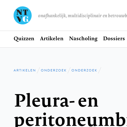
onafhankelijk, multidisciplinair en betrouw
Home
Quizzen
Artikelen
Nascholing
Dossiers
Hoofdnavigatie
ARTIKELEN
ONDERZOEK
ONDERZOEK
Kruimelpad
Pleura- en
peritoneumb