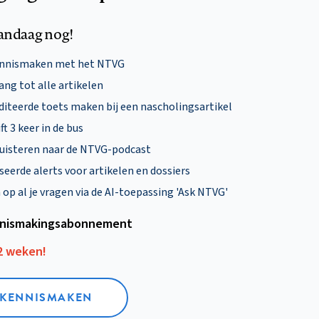
andaag nog!
ennismaken met het NTVG
ng tot alle artikelen
diteerde toets maken bij een nascholingsartikel
ft 3 keer in de bus
uisteren naar de NTVG-podcast
eerde alerts voor artikelen en dossiers
p al je vragen via de AI-toepassing 'Ask NTVG'
nismakings­abonnement
12 weken!
L KENNISMAKEN