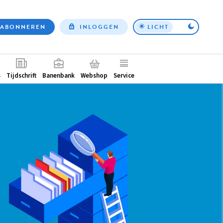
ABONNEREN
INLOGGEN
LICHT
Top
nav
ntair
s
Tijdschrift
Banenbank
Webshop
Service