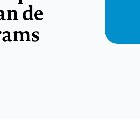
an de
rams