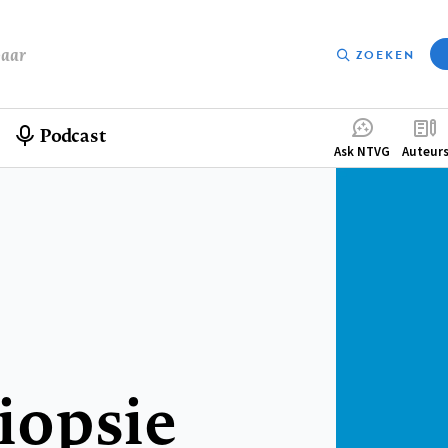
baar
ZOEKEN
Podcast
Compleme
Ask NTVG
Auteur
menu
iopsie