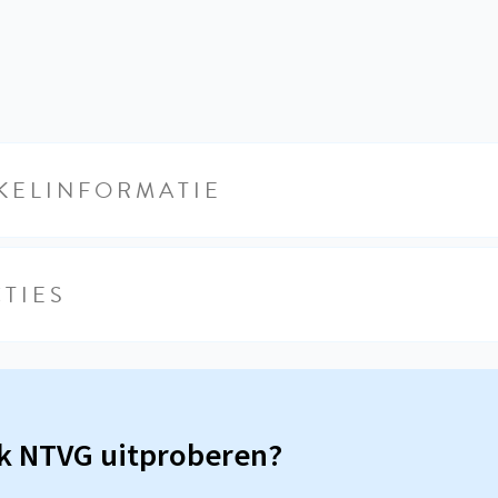
KELINFORMATIE
TIES
sk NTVG uitproberen?